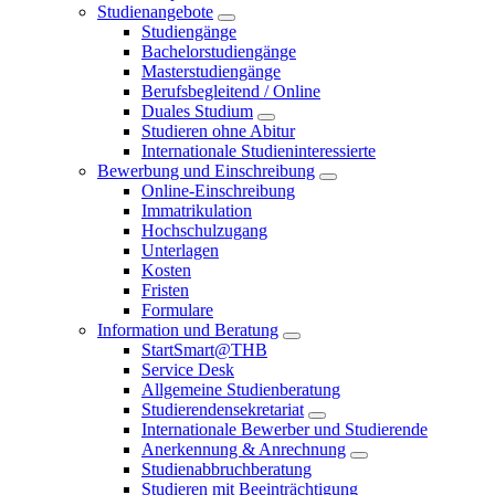
Studienangebote
Studiengänge
Bachelorstudiengänge
Masterstudiengänge
Berufsbegleitend / Online
Duales Studium
Studieren ohne Abitur
Internationale Studieninteressierte
Bewerbung und Einschreibung
Online-Einschreibung
Immatrikulation
Hochschulzugang
Unterlagen
Kosten
Fristen
Formulare
Information und Beratung
StartSmart@THB
Service Desk
Allgemeine Studienberatung
Studierendensekretariat
Internationale Bewerber und Studierende
Anerkennung & Anrechnung
Studienabbruchberatung
Studieren mit Beeinträchtigung