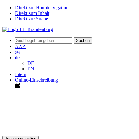
Direkt zur Hauptnavigation
Direkt zum Inhalt
Direkt zur Suche
Suchen
A
A
A
sw
de
DE
EN
Intern
Online-Einschreibung
Toggle navigation