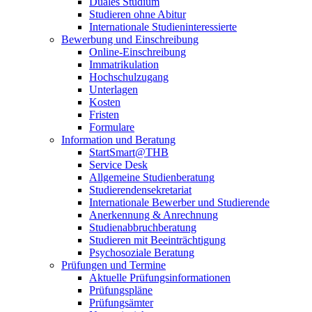
Duales Studium
Studieren ohne Abitur
Internationale Studieninteressierte
Bewerbung und Einschreibung
Online-Einschreibung
Immatrikulation
Hochschulzugang
Unterlagen
Kosten
Fristen
Formulare
Information und Beratung
StartSmart@THB
Service Desk
Allgemeine Studienberatung
Studierendensekretariat
Internationale Bewerber und Studierende
Anerkennung & Anrechnung
Studienabbruchberatung
Studieren mit Beeinträchtigung
Psychosoziale Beratung
Prüfungen und Termine
Aktuelle Prüfungsinformationen
Prüfungspläne
Prüfungsämter