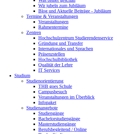
Was bisher geschah
Wir jubeln zum Jubiläum
Blog und Aktuelle Beiträge - Jubiläum
Termine & Veranstaltungen
Veranstaltungen
Rahmentermine
Zentren
Hochschulzentrum Studierendenservice
Gründung und Transfer
Internationales und Sprachen
Präsenzstellen
Hochschulbibliothek
Qualität der Lehre
IT Services
Studium
Studienorientierung
THB goes Schule
Campusbesuch
Veranstaltungen im Überblick
Infopaket
Studienangebote
Studiengänge
Bachelorstudiengänge
Masterstudiengänge
Berufsbegleitend / Online