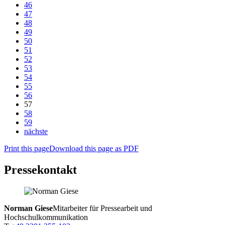
46
47
48
49
50
51
52
53
54
55
56
57
58
59
nächste
Print this page
Download this page as PDF
Pressekontakt
Norman Giese
Mitarbeiter für Pressearbeit und
Hochschulkommunikation