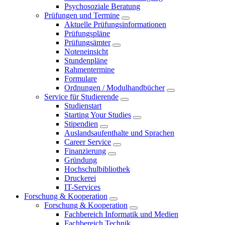
Psychosoziale Beratung
Prüfungen und Termine
Aktuelle Prüfungsinformationen
Prüfungspläne
Prüfungsämter
Noteneinsicht
Stundenpläne
Rahmentermine
Formulare
Ordnungen / Modulhandbücher
Service für Studierende
Studienstart
Starting Your Studies
Stipendien
Auslandsaufenthalte und Sprachen
Career Service
Finanzierung
Gründung
Hochschulbibliothek
Druckerei
IT-Services
Forschung & Kooperation
Forschung & Kooperation
Fachbereich Informatik und Medien
Fachbereich Technik