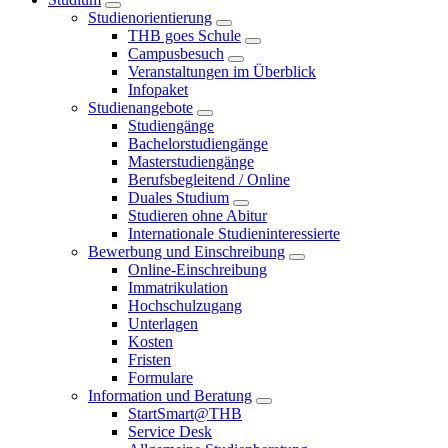
Studienorientierung
THB goes Schule
Campusbesuch
Veranstaltungen im Überblick
Infopaket
Studienangebote
Studiengänge
Bachelorstudiengänge
Masterstudiengänge
Berufsbegleitend / Online
Duales Studium
Studieren ohne Abitur
Internationale Studieninteressierte
Bewerbung und Einschreibung
Online-Einschreibung
Immatrikulation
Hochschulzugang
Unterlagen
Kosten
Fristen
Formulare
Information und Beratung
StartSmart@THB
Service Desk