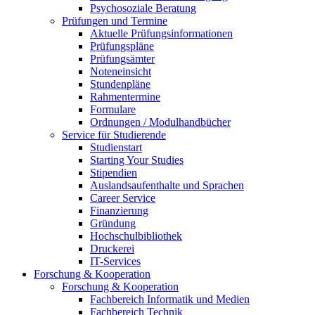
Psychosoziale Beratung
Prüfungen und Termine
Aktuelle Prüfungsinformationen
Prüfungspläne
Prüfungsämter
Noteneinsicht
Stundenpläne
Rahmentermine
Formulare
Ordnungen / Modulhandbücher
Service für Studierende
Studienstart
Starting Your Studies
Stipendien
Auslandsaufenthalte und Sprachen
Career Service
Finanzierung
Gründung
Hochschulbibliothek
Druckerei
IT-Services
Forschung & Kooperation
Forschung & Kooperation
Fachbereich Informatik und Medien
Fachbereich Technik