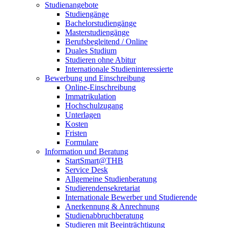
Studienangebote
Studiengänge
Bachelorstudiengänge
Masterstudiengänge
Berufsbegleitend / Online
Duales Studium
Studieren ohne Abitur
Internationale Studieninteressierte
Bewerbung und Einschreibung
Online-Einschreibung
Immatrikulation
Hochschulzugang
Unterlagen
Kosten
Fristen
Formulare
Information und Beratung
StartSmart@THB
Service Desk
Allgemeine Studienberatung
Studierendensekretariat
Internationale Bewerber und Studierende
Anerkennung & Anrechnung
Studienabbruchberatung
Studieren mit Beeinträchtigung