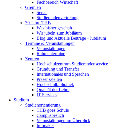
Fachbereich Wirtschaft
Gremien
Senat
Studierendenvertretung
30 Jahre THB
Was bisher geschah
Wir jubeln zum Jubiläum
Blog und Aktuelle Beiträge - Jubiläum
Termine & Veranstaltungen
Veranstaltungen
Rahmentermine
Zentren
Hochschulzentrum Studierendenservice
Gründung und Transfer
Internationales und Sprachen
Präsenzstellen
Hochschulbibliothek
Qualität der Lehre
IT Services
Studium
Studienorientierung
THB goes Schule
Campusbesuch
Veranstaltungen im Überblick
Infopaket