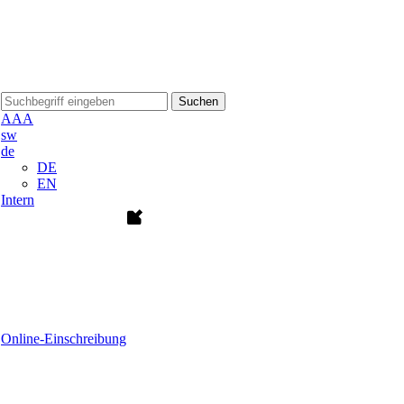
Suchen
A
A
A
sw
de
DE
EN
Intern
Online-Einschreibung