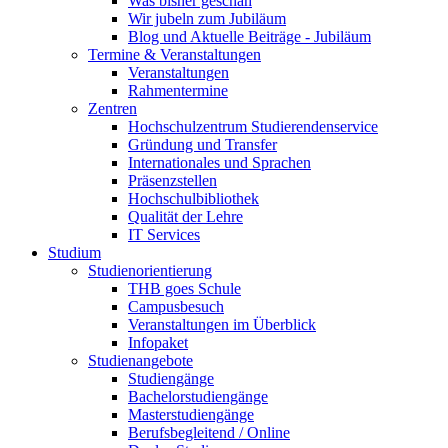
Was bisher geschah
Wir jubeln zum Jubiläum
Blog und Aktuelle Beiträge - Jubiläum
Termine & Veranstaltungen
Veranstaltungen
Rahmentermine
Zentren
Hochschulzentrum Studierendenservice
Gründung und Transfer
Internationales und Sprachen
Präsenzstellen
Hochschulbibliothek
Qualität der Lehre
IT Services
Studium
Studienorientierung
THB goes Schule
Campusbesuch
Veranstaltungen im Überblick
Infopaket
Studienangebote
Studiengänge
Bachelorstudiengänge
Masterstudiengänge
Berufsbegleitend / Online