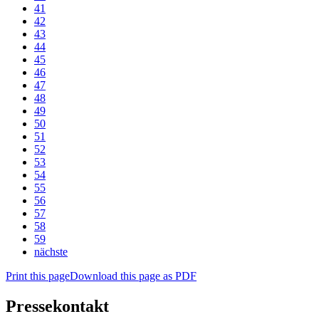
41
42
43
44
45
46
47
48
49
50
51
52
53
54
55
56
57
58
59
nächste
Print this page
Download this page as PDF
Pressekontakt