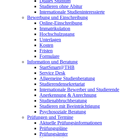
Duales Studium
Studieren ohne Abitur
Internationale Studieninteressierte
Bewerbung und Einschreibung
Online-Einschreibung
Immatrikulation
Hochschulzugang
Unterlagen
Kosten
Fristen
Formulare
Information und Beratung
StartSmart@THB
Service Desk
Allgemeine Studienberatung
Studierendensekretariat
Internationale Bewerber und Studierende
Anerkennung & Anrechnung
Studienabbruchberatung
Studieren mit Beeinträchtigung
Psychosoziale Beratung
Prüfungen und Termine
Aktuelle Prüfungsinformationen
Prüfungspläne
Prüfungsämter