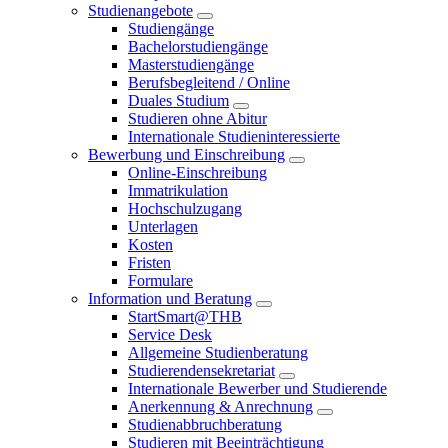
Studienangebote
Studiengänge
Bachelorstudiengänge
Masterstudiengänge
Berufsbegleitend / Online
Duales Studium
Studieren ohne Abitur
Internationale Studieninteressierte
Bewerbung und Einschreibung
Online-Einschreibung
Immatrikulation
Hochschulzugang
Unterlagen
Kosten
Fristen
Formulare
Information und Beratung
StartSmart@THB
Service Desk
Allgemeine Studienberatung
Studierendensekretariat
Internationale Bewerber und Studierende
Anerkennung & Anrechnung
Studienabbruchberatung
Studieren mit Beeinträchtigung