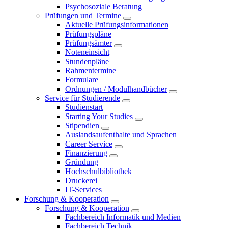
Psychosoziale Beratung
Prüfungen und Termine
Aktuelle Prüfungsinformationen
Prüfungspläne
Prüfungsämter
Noteneinsicht
Stundenpläne
Rahmentermine
Formulare
Ordnungen / Modulhandbücher
Service für Studierende
Studienstart
Starting Your Studies
Stipendien
Auslandsaufenthalte und Sprachen
Career Service
Finanzierung
Gründung
Hochschulbibliothek
Druckerei
IT-Services
Forschung & Kooperation
Forschung & Kooperation
Fachbereich Informatik und Medien
Fachbereich Technik