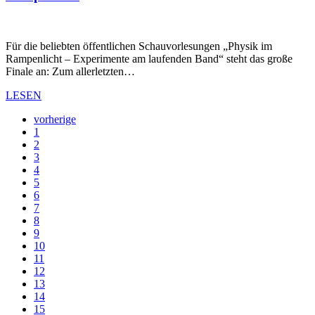
Für die beliebten öffentlichen Schauvorlesungen „Physik im
Rampenlicht – Experimente am laufenden Band“ steht das große
Finale an: Zum allerletzten…
LESEN
vorherige
1
2
3
4
5
6
7
8
9
10
11
12
13
14
15