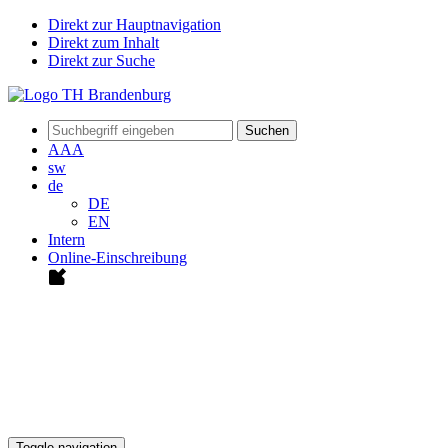
Direkt zur Hauptnavigation
Direkt zum Inhalt
Direkt zur Suche
Suchen
A
A
A
sw
de
DE
EN
Intern
Online-Einschreibung
Toggle navigation