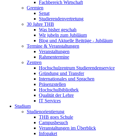
Fachbereich Wirtschaft
Gremien
Senat
Studierendenvertretung
30 Jahre THB
Was bisher geschah
Wir jubeln zum Jubiläum
Blog und Aktuelle Beiträge - Jubiläum
Termine & Veranstaltungen
Veranstaltungen
Rahmentermine
Zentren
Hochschulzentrum Studierendenservice
Gründung und Transfer
Internationales und Sprachen
Präsenzstellen
Hochschulbibliothek
Qualität der Lehre
IT Services
Studium
Studienorientierung
THB goes Schule
Campusbesuch
Veranstaltungen im Überblick
Infopaket