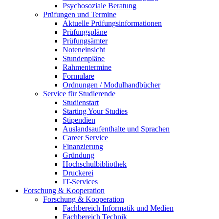
Psychosoziale Beratung
Prüfungen und Termine
Aktuelle Prüfungsinformationen
Prüfungspläne
Prüfungsämter
Noteneinsicht
Stundenpläne
Rahmentermine
Formulare
Ordnungen / Modulhandbücher
Service für Studierende
Studienstart
Starting Your Studies
Stipendien
Auslandsaufenthalte und Sprachen
Career Service
Finanzierung
Gründung
Hochschulbibliothek
Druckerei
IT-Services
Forschung & Kooperation
Forschung & Kooperation
Fachbereich Informatik und Medien
Fachbereich Technik