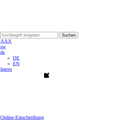
Suchen
A
A
A
sw
de
DE
EN
Intern
Online-Einschreibung