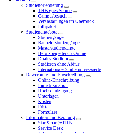
Studienorientierung
THB goes Schule
Campusbesuch
Veranstaltungen im Überblick
Infopaket
Studienangebote
Studiengänge
Bachelorstudiengänge
Masterstudiengänge
Berufsbegleitend / Online
Duales Studium
Studieren ohne Abitur
Internationale Studieninteressierte
Bewerbung und Einschreibung
Online-Einschreibung
Immatrikulation
Hochschulzugang
Unterlagen
Kosten
Fristen
Formulare
Information und Beratung
StartSmart@THB
Service Desk