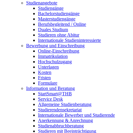
Studienangebote
Studiengänge
Bachelorstudiengänge
Masterstudiengänge
Berufsbegleitend / Online
Duales Studium
Studieren ohne Abitur
Internationale Studieninteressierte
Bewerbung und Einschreibung
Online-Einschreibung
Immatrikulation
Hochschulzugang
Unterlagen
Kosten
Fristen
Formulare
Information und Beratung
StartSmart@THB
Service Desk
Allgemeine Studienberatung
Studierendensekretariat
Internationale Bewerber und Studierende
Anerkennung & Anrechnung
Studienabbruchberatung
Studieren mit Beeinträchtigung