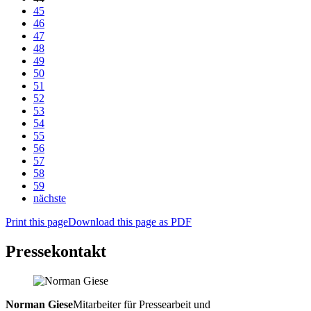
45
46
47
48
49
50
51
52
53
54
55
56
57
58
59
nächste
Print this page
Download this page as PDF
Pressekontakt
Norman Giese
Mitarbeiter für Pressearbeit und