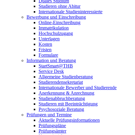
Duales Studium
Studieren ohne Abitur
Internationale Studieninteressierte
Bewerbung und Einschreibung
Online-Einschreibung
Immatrikulation
Hochschulzugang
Unterlagen
Kosten
Fristen
Formulare
Information und Beratung
StartSmart@THB
Service Desk
Allgemeine Studienberatung
Studierendensekretariat
Internationale Bewerber und Studierende
Anerkennung & Anrechnung
Studienabbruchberatung
Studieren mit Beeinträchtigung
Psychosoziale Beratung
Prüfungen und Termine
Aktuelle Prüfungsinformationen
Prüfungspläne
Prüfungsämter