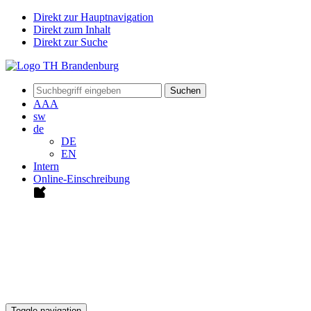
Direkt zur Hauptnavigation
Direkt zum Inhalt
Direkt zur Suche
Suchen
A
A
A
sw
de
DE
EN
Intern
Online-Einschreibung
Toggle navigation