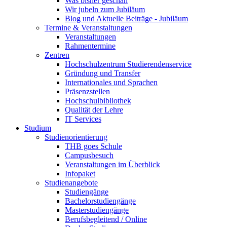
Was bisher geschah
Wir jubeln zum Jubiläum
Blog und Aktuelle Beiträge - Jubiläum
Termine & Veranstaltungen
Veranstaltungen
Rahmentermine
Zentren
Hochschulzentrum Studierendenservice
Gründung und Transfer
Internationales und Sprachen
Präsenzstellen
Hochschulbibliothek
Qualität der Lehre
IT Services
Studium
Studienorientierung
THB goes Schule
Campusbesuch
Veranstaltungen im Überblick
Infopaket
Studienangebote
Studiengänge
Bachelorstudiengänge
Masterstudiengänge
Berufsbegleitend / Online