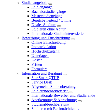
Studienangebote
Studiengänge
Bachelorstudiengänge
Masterstudiengänge
Berufsbegleitend / Online
Duales Studium
Studieren ohne Abitur
Internationale Studieninteressierte
Bewerbung und Einschreibung
Online-Einschreibung
Immatrikulation
Hochschulzugang
Unterlagen
Kosten
Fristen
Formulare
Information und Beratung
StartSmart@THB
Service Desk
Allgemeine Studienberatung
Studierendensekretariat
Internationale Bewerber und Studierende
Anerkennung & Anrechnung
Studienabbruchberatung
Studieren mit Beeinträchtigung