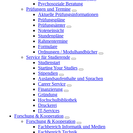
Psychosoziale Beratung
Prüfungen und Termine
Aktuelle Prüfungsinformationen
Prüfungspläne
Prüfungsämter
Noteneinsicht
Stundenpläne
Rahmentermine
Formulare
Ordnungen / Modulhandbücher
Service für Studierende
Studienstart
Starting Your Studies
Stipendien
Auslandsaufenthalte und Sprachen
Career Service
Finanzierung
Gründung
Hochschulbibliothek
Druckerei
IT-Services
Forschung & Kooperation
Forschung & Kooperation
Fachbereich Informatik und Medien
Fachbereich Technik