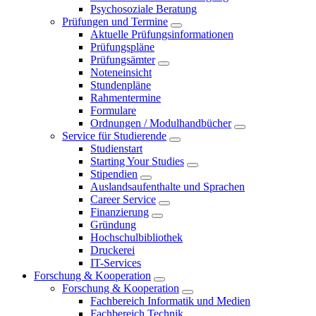
Psychosoziale Beratung
Prüfungen und Termine
Aktuelle Prüfungsinformationen
Prüfungspläne
Prüfungsämter
Noteneinsicht
Stundenpläne
Rahmentermine
Formulare
Ordnungen / Modulhandbücher
Service für Studierende
Studienstart
Starting Your Studies
Stipendien
Auslandsaufenthalte und Sprachen
Career Service
Finanzierung
Gründung
Hochschulbibliothek
Druckerei
IT-Services
Forschung & Kooperation
Forschung & Kooperation
Fachbereich Informatik und Medien
Fachbereich Technik