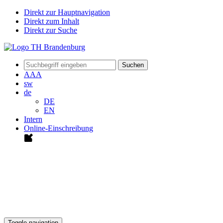
Direkt zur Hauptnavigation
Direkt zum Inhalt
Direkt zur Suche
Suchen
A
A
A
sw
de
DE
EN
Intern
Online-Einschreibung
Toggle navigation