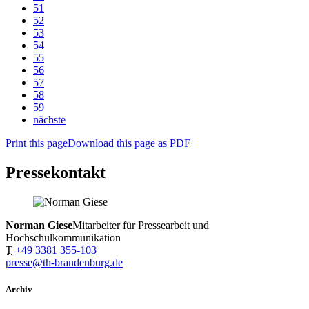
51
52
53
54
55
56
57
58
59
nächste
Print this page
Download this page as PDF
Pressekontakt
Norman Giese
Mitarbeiter für Pressearbeit und
Hochschulkommunikation
T
+49 3381 355-103
presse@th-brandenburg.de
Archiv