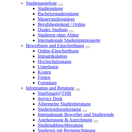
Studienangebote
Studiengänge
Bachelorstudiengänge
Masterstudiengänge
Berufsbegleitend / Online
Duales Studium
Studieren ohne Abitur
Internationale Studieninteressierte
Bewerbung und Einschreibung
Online-Einschreibung
Immatrikulation
Hochschulzugang
Unterlagen
Kosten
Fristen
Formulare
Information und Beratung
StartSmart@THB
Service Desk
Allgemeine Studienberatung
Studierendensekretariat
Internationale Bewerber und Studierende
Anerkennung & Anrechnung
Studienabbruchberatung
Studieren mit Beeinträchtigung