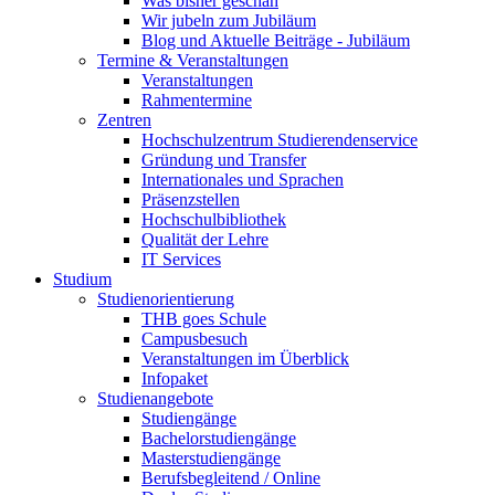
Was bisher geschah
Wir jubeln zum Jubiläum
Blog und Aktuelle Beiträge - Jubiläum
Termine & Veranstaltungen
Veranstaltungen
Rahmentermine
Zentren
Hochschulzentrum Studierendenservice
Gründung und Transfer
Internationales und Sprachen
Präsenzstellen
Hochschulbibliothek
Qualität der Lehre
IT Services
Studium
Studienorientierung
THB goes Schule
Campusbesuch
Veranstaltungen im Überblick
Infopaket
Studienangebote
Studiengänge
Bachelorstudiengänge
Masterstudiengänge
Berufsbegleitend / Online