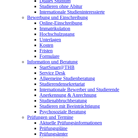
Duales Studium
Studieren ohne Abitur
Internationale Studieninteressierte
Bewerbung und Einschreibung
Online-Einschreibung
Immatrikulation
Hochschulzugang
Unterlagen
Kosten
Fristen
Formulare
Information und Beratung
StartSmart@THB
Service Desk
Allgemeine Studienberatung
Studierendensekretariat
Internationale Bewerber und Studierende
Anerkennung & Anrechnung
Studienabbruchberatung
Studieren mit Beeinträchtigung
Psychosoziale Beratung
Prüfungen und Termine
Aktuelle Prüfungsinformationen
Prüfungspläne
Prüfungsämter