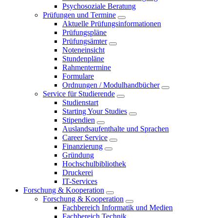
Psychosoziale Beratung
Prüfungen und Termine
Aktuelle Prüfungsinformationen
Prüfungspläne
Prüfungsämter
Noteneinsicht
Stundenpläne
Rahmentermine
Formulare
Ordnungen / Modulhandbücher
Service für Studierende
Studienstart
Starting Your Studies
Stipendien
Auslandsaufenthalte und Sprachen
Career Service
Finanzierung
Gründung
Hochschulbibliothek
Druckerei
IT-Services
Forschung & Kooperation
Forschung & Kooperation
Fachbereich Informatik und Medien
Fachbereich Technik