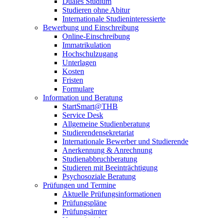
Duales Studium
Studieren ohne Abitur
Internationale Studieninteressierte
Bewerbung und Einschreibung
Online-Einschreibung
Immatrikulation
Hochschulzugang
Unterlagen
Kosten
Fristen
Formulare
Information und Beratung
StartSmart@THB
Service Desk
Allgemeine Studienberatung
Studierendensekretariat
Internationale Bewerber und Studierende
Anerkennung & Anrechnung
Studienabbruchberatung
Studieren mit Beeinträchtigung
Psychosoziale Beratung
Prüfungen und Termine
Aktuelle Prüfungsinformationen
Prüfungspläne
Prüfungsämter