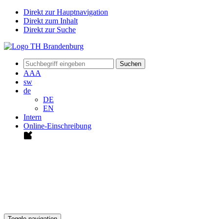
Direkt zur Hauptnavigation
Direkt zum Inhalt
Direkt zur Suche
Suchen
A
A
A
sw
de
DE
EN
Intern
Online-Einschreibung
Toggle navigation