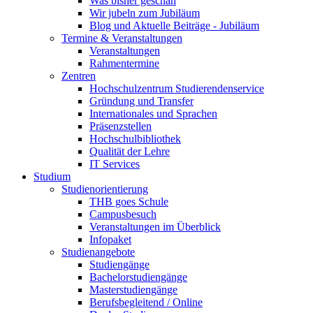
Was bisher geschah
Wir jubeln zum Jubiläum
Blog und Aktuelle Beiträge - Jubiläum
Termine & Veranstaltungen
Veranstaltungen
Rahmentermine
Zentren
Hochschulzentrum Studierendenservice
Gründung und Transfer
Internationales und Sprachen
Präsenzstellen
Hochschulbibliothek
Qualität der Lehre
IT Services
Studium
Studienorientierung
THB goes Schule
Campusbesuch
Veranstaltungen im Überblick
Infopaket
Studienangebote
Studiengänge
Bachelorstudiengänge
Masterstudiengänge
Berufsbegleitend / Online