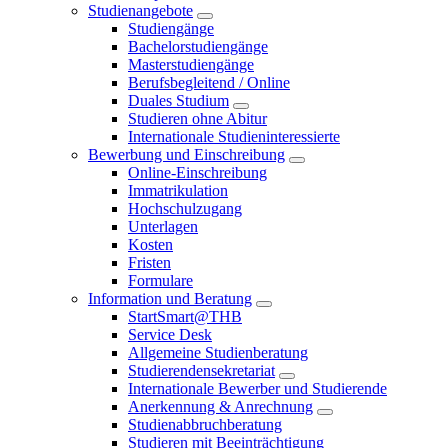
Studienangebote
Studiengänge
Bachelorstudiengänge
Masterstudiengänge
Berufsbegleitend / Online
Duales Studium
Studieren ohne Abitur
Internationale Studieninteressierte
Bewerbung und Einschreibung
Online-Einschreibung
Immatrikulation
Hochschulzugang
Unterlagen
Kosten
Fristen
Formulare
Information und Beratung
StartSmart@THB
Service Desk
Allgemeine Studienberatung
Studierendensekretariat
Internationale Bewerber und Studierende
Anerkennung & Anrechnung
Studienabbruchberatung
Studieren mit Beeinträchtigung