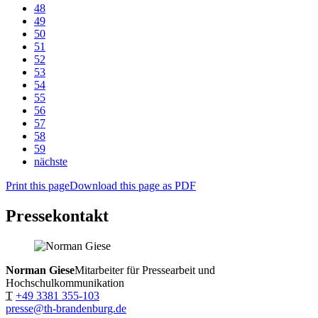
48
49
50
51
52
53
54
55
56
57
58
59
nächste
Print this page
Download this page as PDF
Pressekontakt
Norman Giese
Mitarbeiter für Pressearbeit und
Hochschulkommunikation
T
+49 3381 355-103
presse@th-brandenburg.de