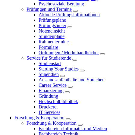
Psychosoziale Beratung
Prüfungen und Termine
Aktuelle Prüfungsinformationen
Prüfungspläne
Prüfungsämter
Noteneinsicht
Stundenpläne
Rahmentermine
Formulare
Ordnungen / Modulhandbücher
Service für Studierende
Studienstart
Starting Your Studies
Stipendien
Auslandsaufenthalte und Sprachen
Career Service
Finanzierung
Gründung
Hochschulbibliothek
Druckerei
IT-Services
Forschung & Kooperation
Forschung & Kooperation
Fachbereich Informatik und Medien
Fachbereich Technik