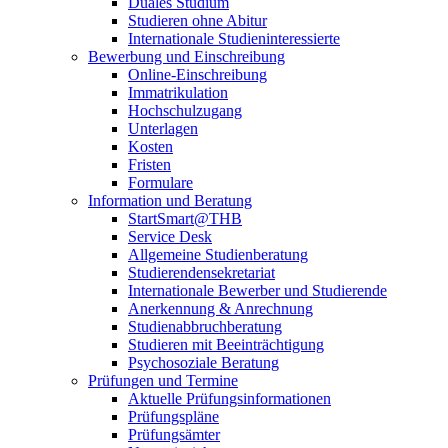
Duales Studium
Studieren ohne Abitur
Internationale Studieninteressierte
Bewerbung und Einschreibung
Online-Einschreibung
Immatrikulation
Hochschulzugang
Unterlagen
Kosten
Fristen
Formulare
Information und Beratung
StartSmart@THB
Service Desk
Allgemeine Studienberatung
Studierendensekretariat
Internationale Bewerber und Studierende
Anerkennung & Anrechnung
Studienabbruchberatung
Studieren mit Beeinträchtigung
Psychosoziale Beratung
Prüfungen und Termine
Aktuelle Prüfungsinformationen
Prüfungspläne
Prüfungsämter