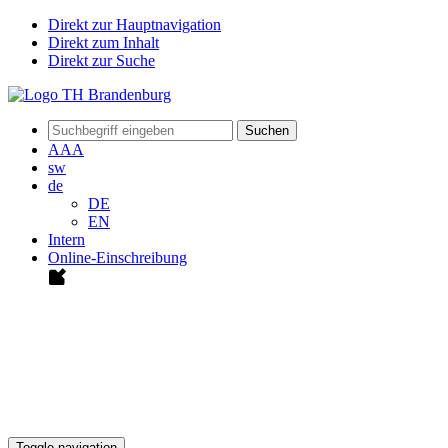
Direkt zur Hauptnavigation
Direkt zum Inhalt
Direkt zur Suche
Suchen
A
A
A
sw
de
DE
EN
Intern
Online-Einschreibung
Toggle navigation