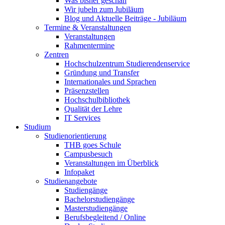
Was bisher geschah
Wir jubeln zum Jubiläum
Blog und Aktuelle Beiträge - Jubiläum
Termine & Veranstaltungen
Veranstaltungen
Rahmentermine
Zentren
Hochschulzentrum Studierendenservice
Gründung und Transfer
Internationales und Sprachen
Präsenzstellen
Hochschulbibliothek
Qualität der Lehre
IT Services
Studium
Studienorientierung
THB goes Schule
Campusbesuch
Veranstaltungen im Überblick
Infopaket
Studienangebote
Studiengänge
Bachelorstudiengänge
Masterstudiengänge
Berufsbegleitend / Online