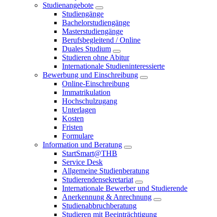
Studienangebote
Studiengänge
Bachelorstudiengänge
Masterstudiengänge
Berufsbegleitend / Online
Duales Studium
Studieren ohne Abitur
Internationale Studieninteressierte
Bewerbung und Einschreibung
Online-Einschreibung
Immatrikulation
Hochschulzugang
Unterlagen
Kosten
Fristen
Formulare
Information und Beratung
StartSmart@THB
Service Desk
Allgemeine Studienberatung
Studierendensekretariat
Internationale Bewerber und Studierende
Anerkennung & Anrechnung
Studienabbruchberatung
Studieren mit Beeinträchtigung