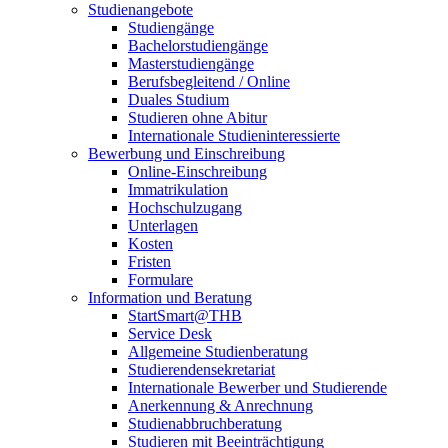
Studienangebote
Studiengänge
Bachelorstudiengänge
Masterstudiengänge
Berufsbegleitend / Online
Duales Studium
Studieren ohne Abitur
Internationale Studieninteressierte
Bewerbung und Einschreibung
Online-Einschreibung
Immatrikulation
Hochschulzugang
Unterlagen
Kosten
Fristen
Formulare
Information und Beratung
StartSmart@THB
Service Desk
Allgemeine Studienberatung
Studierendensekretariat
Internationale Bewerber und Studierende
Anerkennung & Anrechnung
Studienabbruchberatung
Studieren mit Beeinträchtigung