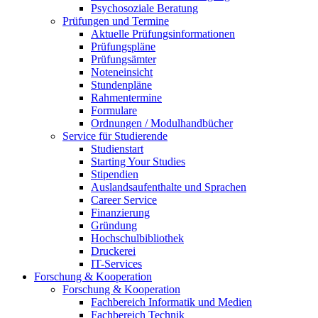
Psychosoziale Beratung
Prüfungen und Termine
Aktuelle Prüfungsinformationen
Prüfungspläne
Prüfungsämter
Noteneinsicht
Stundenpläne
Rahmentermine
Formulare
Ordnungen / Modulhandbücher
Service für Studierende
Studienstart
Starting Your Studies
Stipendien
Auslandsaufenthalte und Sprachen
Career Service
Finanzierung
Gründung
Hochschulbibliothek
Druckerei
IT-Services
Forschung & Kooperation
Forschung & Kooperation
Fachbereich Informatik und Medien
Fachbereich Technik