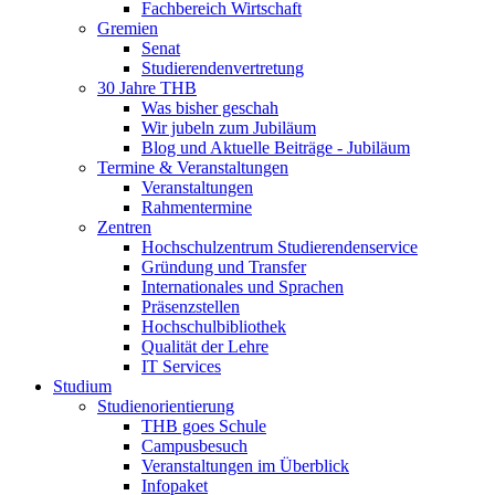
Fachbereich Wirtschaft
Gremien
Senat
Studierendenvertretung
30 Jahre THB
Was bisher geschah
Wir jubeln zum Jubiläum
Blog und Aktuelle Beiträge - Jubiläum
Termine & Veranstaltungen
Veranstaltungen
Rahmentermine
Zentren
Hochschulzentrum Studierendenservice
Gründung und Transfer
Internationales und Sprachen
Präsenzstellen
Hochschulbibliothek
Qualität der Lehre
IT Services
Studium
Studienorientierung
THB goes Schule
Campusbesuch
Veranstaltungen im Überblick
Infopaket