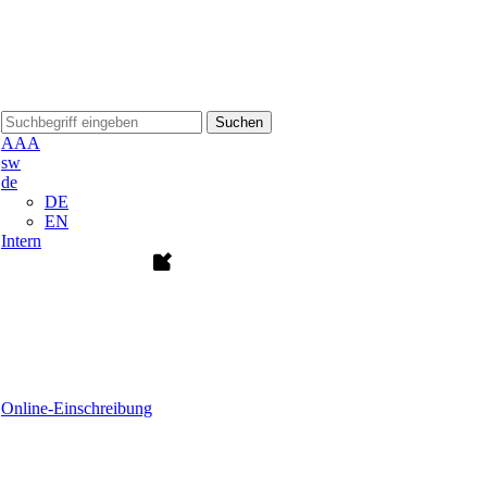
Suchen
A
A
A
sw
de
DE
EN
Intern
Online-Einschreibung