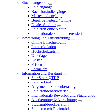
Studienangebote
Studiengänge
Bachelorstudiengänge
Masterstudiengänge
Berufsbegleitend / Online
Duales Studium
Studieren ohne Abitur
Internationale Studieninteressierte
Bewerbung und Einschreibung
Online-Einschreibung
Immatrikulation
Hochschulzugang
Unterlagen
Kosten
Fristen
Formulare
Information und Beratung
StartSmart@THB
Service Desk
Allgemeine Studienberatung
Studierendensekretariat
Internationale Bewerber und Studierende
Anerkennung & Anrechnung
Studienabbruchberatung
Studieren mit Beeinträchtigung