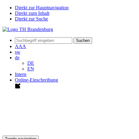
Direkt zur Hauptnavigation
Direkt zum Inhalt
Direkt zur Suche
Suchen
A
A
A
sw
de
DE
EN
Intern
Online-Einschreibung
Toggle navigation