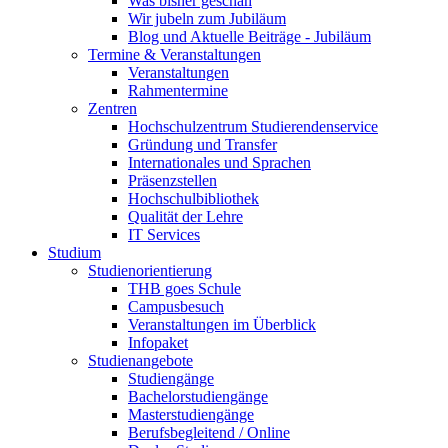
Was bisher geschah
Wir jubeln zum Jubiläum
Blog und Aktuelle Beiträge - Jubiläum
Termine & Veranstaltungen
Veranstaltungen
Rahmentermine
Zentren
Hochschulzentrum Studierendenservice
Gründung und Transfer
Internationales und Sprachen
Präsenzstellen
Hochschulbibliothek
Qualität der Lehre
IT Services
Studium
Studienorientierung
THB goes Schule
Campusbesuch
Veranstaltungen im Überblick
Infopaket
Studienangebote
Studiengänge
Bachelorstudiengänge
Masterstudiengänge
Berufsbegleitend / Online