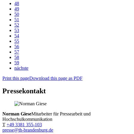
48
49
50
51
52
53
54
55
56
57
58
59
nächste
Print this page
Download this page as PDF
Pressekontakt
Norman Giese
Mitarbeiter für Pressearbeit und
Hochschulkommunikation
T
+49 3381 355-103
presse@th-brandenburg.de