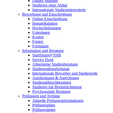
Duales Studium
Studieren ohne Abitur
Internationale Studieninteressierte
Bewerbung und Einschreibung
Online-Einschreibung
Immatrikulation
Hochschulzugang
Unterlagen
Kosten
Fristen
Formulare
Information und Beratung
StartSmart@THB
Service Desk
Allgemeine Studienberatung
Studierendensekretariat
Internationale Bewerber und Studierende
Anerkennung & Anrechnung
Studienabbruchberatung
Studieren mit Beeinträchtigung
Psychosoziale Beratung
Prüfungen und Termine
Aktuelle Prüfungsinformationen
Prüfungspläne
Prüfungsämter