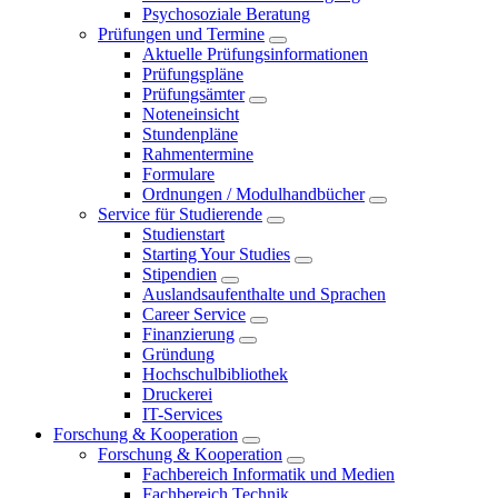
Psychosoziale Beratung
Prüfungen und Termine
Aktuelle Prüfungsinformationen
Prüfungspläne
Prüfungsämter
Noteneinsicht
Stundenpläne
Rahmentermine
Formulare
Ordnungen / Modulhandbücher
Service für Studierende
Studienstart
Starting Your Studies
Stipendien
Auslandsaufenthalte und Sprachen
Career Service
Finanzierung
Gründung
Hochschulbibliothek
Druckerei
IT-Services
Forschung & Kooperation
Forschung & Kooperation
Fachbereich Informatik und Medien
Fachbereich Technik