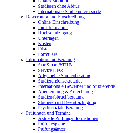
Duales Studium
Studieren ohne Abitur
Internationale Studieninteressierte
Bewerbung und Einschreibung
Online-Einschreibung
Immatrikulation
Hochschulzugang
Unterlagen
Kosten
Fristen
Formulare
Information und Beratung
StartSmart@THB
Service Desk
Allgemeine Studienberatung
Studierendensekretariat
Internationale Bewerber und Studierende
Anerkennung & Anrechnung
Studienabbruchberatung
Studieren mit Beeinträchtigung
Psychosoziale Beratung
Prüfungen und Termine
Aktuelle Prüfungsinformationen
Prüfungspläne
Prüfungsämter