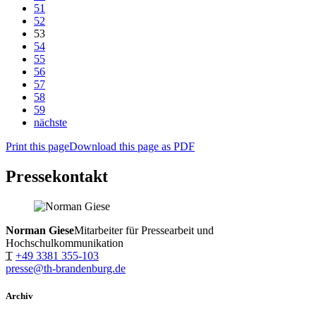
51
52
53
54
55
56
57
58
59
nächste
Print this page
Download this page as PDF
Pressekontakt
Norman Giese
Mitarbeiter für Pressearbeit und
Hochschulkommunikation
T
+49 3381 355-103
presse@th-brandenburg.de
Archiv