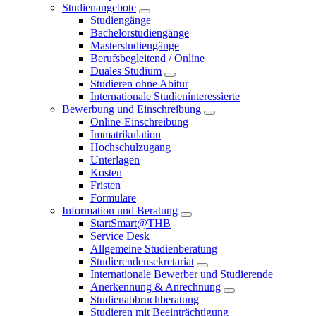
Studienangebote
Studiengänge
Bachelorstudiengänge
Masterstudiengänge
Berufsbegleitend / Online
Duales Studium
Studieren ohne Abitur
Internationale Studieninteressierte
Bewerbung und Einschreibung
Online-Einschreibung
Immatrikulation
Hochschulzugang
Unterlagen
Kosten
Fristen
Formulare
Information und Beratung
StartSmart@THB
Service Desk
Allgemeine Studienberatung
Studierendensekretariat
Internationale Bewerber und Studierende
Anerkennung & Anrechnung
Studienabbruchberatung
Studieren mit Beeinträchtigung