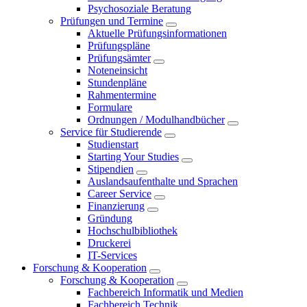
Psychosoziale Beratung
Prüfungen und Termine
Aktuelle Prüfungsinformationen
Prüfungspläne
Prüfungsämter
Noteneinsicht
Stundenpläne
Rahmentermine
Formulare
Ordnungen / Modulhandbücher
Service für Studierende
Studienstart
Starting Your Studies
Stipendien
Auslandsaufenthalte und Sprachen
Career Service
Finanzierung
Gründung
Hochschulbibliothek
Druckerei
IT-Services
Forschung & Kooperation
Forschung & Kooperation
Fachbereich Informatik und Medien
Fachbereich Technik