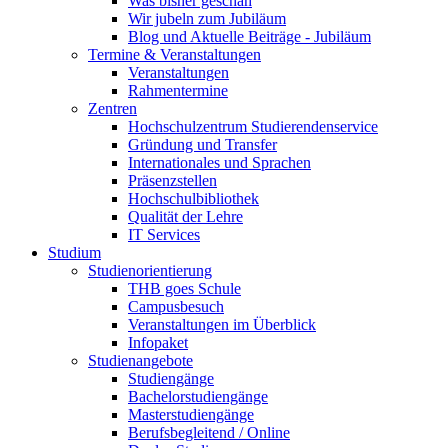
Was bisher geschah
Wir jubeln zum Jubiläum
Blog und Aktuelle Beiträge - Jubiläum
Termine & Veranstaltungen
Veranstaltungen
Rahmentermine
Zentren
Hochschulzentrum Studierendenservice
Gründung und Transfer
Internationales und Sprachen
Präsenzstellen
Hochschulbibliothek
Qualität der Lehre
IT Services
Studium
Studienorientierung
THB goes Schule
Campusbesuch
Veranstaltungen im Überblick
Infopaket
Studienangebote
Studiengänge
Bachelorstudiengänge
Masterstudiengänge
Berufsbegleitend / Online