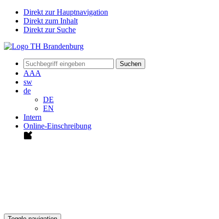
Direkt zur Hauptnavigation
Direkt zum Inhalt
Direkt zur Suche
Suchen
A
A
A
sw
de
DE
EN
Intern
Online-Einschreibung
Toggle navigation