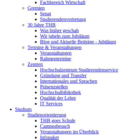
Fachbereich Wirtschaft
Gremien
Senat
Studierendenvertretung
30 Jahre THB
Was bisher geschah
Wir jubeln zum Jubiläum
Blog und Aktuelle Beiträge - Jubiläum
Termine & Veranstaltungen
Veranstaltungen
Rahmentermine
Zentren
Hochschulzentrum Studierendenservice
Gründung und Transfer
Internationales und Sprachen
Präsenzstellen
Hochschulbibliothek
Qualität der Lehre
IT Services
Studium
Studienorientierung
THB goes Schule
Campusbesuch
Veranstaltungen im Überblick
Infopaket