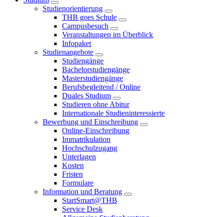
Studienorientierung
THB goes Schule
Campusbesuch
Veranstaltungen im Überblick
Infopaket
Studienangebote
Studiengänge
Bachelorstudiengänge
Masterstudiengänge
Berufsbegleitend / Online
Duales Studium
Studieren ohne Abitur
Internationale Studieninteressierte
Bewerbung und Einschreibung
Online-Einschreibung
Immatrikulation
Hochschulzugang
Unterlagen
Kosten
Fristen
Formulare
Information und Beratung
StartSmart@THB
Service Desk