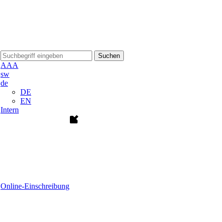
Suchen
A
A
A
sw
de
DE
EN
Intern
Online-Einschreibung