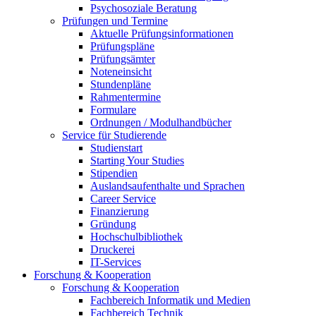
Psychosoziale Beratung
Prüfungen und Termine
Aktuelle Prüfungsinformationen
Prüfungspläne
Prüfungsämter
Noteneinsicht
Stundenpläne
Rahmentermine
Formulare
Ordnungen / Modulhandbücher
Service für Studierende
Studienstart
Starting Your Studies
Stipendien
Auslandsaufenthalte und Sprachen
Career Service
Finanzierung
Gründung
Hochschulbibliothek
Druckerei
IT-Services
Forschung & Kooperation
Forschung & Kooperation
Fachbereich Informatik und Medien
Fachbereich Technik