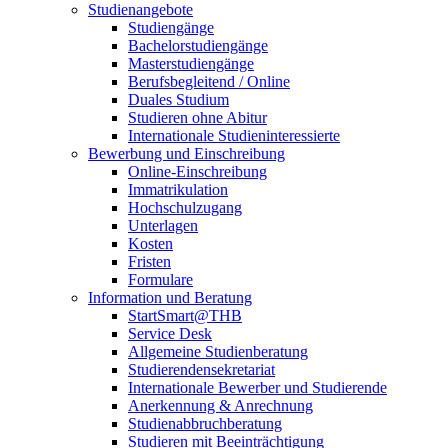
Studienangebote
Studiengänge
Bachelorstudiengänge
Masterstudiengänge
Berufsbegleitend / Online
Duales Studium
Studieren ohne Abitur
Internationale Studieninteressierte
Bewerbung und Einschreibung
Online-Einschreibung
Immatrikulation
Hochschulzugang
Unterlagen
Kosten
Fristen
Formulare
Information und Beratung
StartSmart@THB
Service Desk
Allgemeine Studienberatung
Studierendensekretariat
Internationale Bewerber und Studierende
Anerkennung & Anrechnung
Studienabbruchberatung
Studieren mit Beeinträchtigung