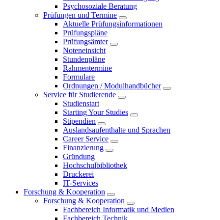
Psychosoziale Beratung
Prüfungen und Termine
Aktuelle Prüfungsinformationen
Prüfungspläne
Prüfungsämter
Noteneinsicht
Stundenpläne
Rahmentermine
Formulare
Ordnungen / Modulhandbücher
Service für Studierende
Studienstart
Starting Your Studies
Stipendien
Auslandsaufenthalte und Sprachen
Career Service
Finanzierung
Gründung
Hochschulbibliothek
Druckerei
IT-Services
Forschung & Kooperation
Forschung & Kooperation
Fachbereich Informatik und Medien
Fachbereich Technik