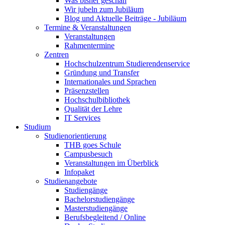
Was bisher geschah
Wir jubeln zum Jubiläum
Blog und Aktuelle Beiträge - Jubiläum
Termine & Veranstaltungen
Veranstaltungen
Rahmentermine
Zentren
Hochschulzentrum Studierendenservice
Gründung und Transfer
Internationales und Sprachen
Präsenzstellen
Hochschulbibliothek
Qualität der Lehre
IT Services
Studium
Studienorientierung
THB goes Schule
Campusbesuch
Veranstaltungen im Überblick
Infopaket
Studienangebote
Studiengänge
Bachelorstudiengänge
Masterstudiengänge
Berufsbegleitend / Online