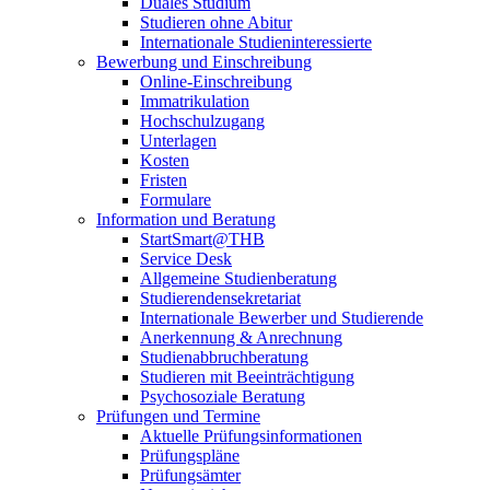
Duales Studium
Studieren ohne Abitur
Internationale Studieninteressierte
Bewerbung und Einschreibung
Online-Einschreibung
Immatrikulation
Hochschulzugang
Unterlagen
Kosten
Fristen
Formulare
Information und Beratung
StartSmart@THB
Service Desk
Allgemeine Studienberatung
Studierendensekretariat
Internationale Bewerber und Studierende
Anerkennung & Anrechnung
Studienabbruchberatung
Studieren mit Beeinträchtigung
Psychosoziale Beratung
Prüfungen und Termine
Aktuelle Prüfungsinformationen
Prüfungspläne
Prüfungsämter