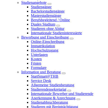
Studienangebote
Studiengänge
Bachelorstudiengänge
Masterstudiengänge
Berufsbegleitend / Online
Duales Studium
Studieren ohne Abitur
Internationale Studieninteressierte
Bewerbung und Einschreibung
Online-Einschreibung
Immatrikulation
Hochschulzugang
Unterlagen
Kosten
Fristen
Formulare
Information und Beratung
StartSmart@THB
Service Desk
Allgemeine Studienberatung
Studierendensekretariat
Internationale Bewerber und Studierende
Anerkennung & Anrechnung
Studienabbruchberatung
Studieren mit Beeinträchtigung