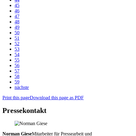
45
46
47
48
49
50
51
52
53
54
55
56
57
58
59
nächste
Print this page
Download this page as PDF
Pressekontakt
Norman Giese
Mitarbeiter für Pressearbeit und