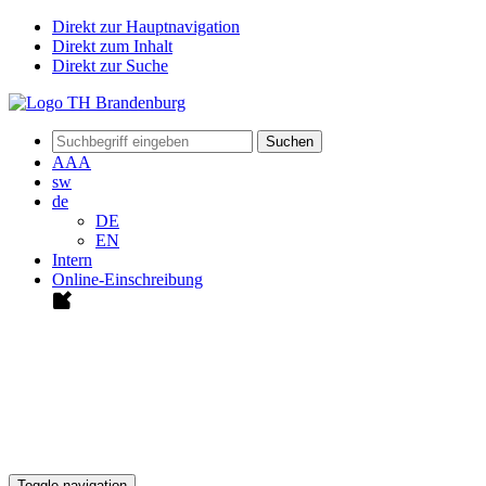
Direkt zur Hauptnavigation
Direkt zum Inhalt
Direkt zur Suche
Suchen
A
A
A
sw
de
DE
EN
Intern
Online-Einschreibung
Toggle navigation