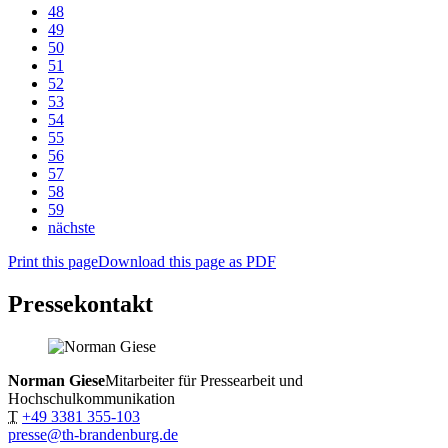
48
49
50
51
52
53
54
55
56
57
58
59
nächste
Print this page
Download this page as PDF
Pressekontakt
Norman Giese
Mitarbeiter für Pressearbeit und
Hochschulkommunikation
T
+49 3381 355-103
presse@th-brandenburg.de