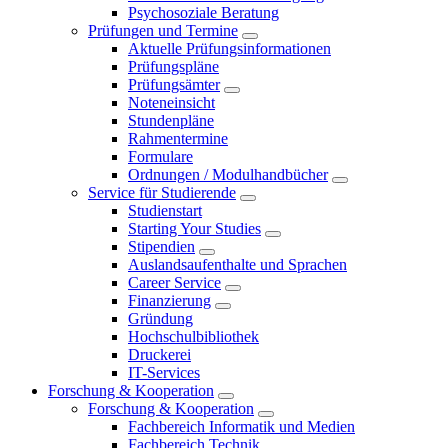
Psychosoziale Beratung
Prüfungen und Termine
Aktuelle Prüfungsinformationen
Prüfungspläne
Prüfungsämter
Noteneinsicht
Stundenpläne
Rahmentermine
Formulare
Ordnungen / Modulhandbücher
Service für Studierende
Studienstart
Starting Your Studies
Stipendien
Auslandsaufenthalte und Sprachen
Career Service
Finanzierung
Gründung
Hochschulbibliothek
Druckerei
IT-Services
Forschung & Kooperation
Forschung & Kooperation
Fachbereich Informatik und Medien
Fachbereich Technik