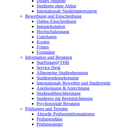
Duales Studium
Studieren ohne Abitur
Internationale Studieninteressierte
Bewerbung und Einschreibung
Online-Einschreibung
Immatrikulation
Hochschulzugang
Unterlagen
Kosten
Fristen
Formulare
Information und Beratung
StartSmart@THB
Service Desk
Allgemeine Studienberatung
Studierendensekretariat
Internationale Bewerber und Studierende
Anerkennung & Anrechnung
Studienabbruchberatung
Studieren mit Beeinträchtigung
Psychosoziale Beratung
Prüfungen und Termine
Aktuelle Prüfungsinformationen
Prüfungspläne
Prüfungsämter