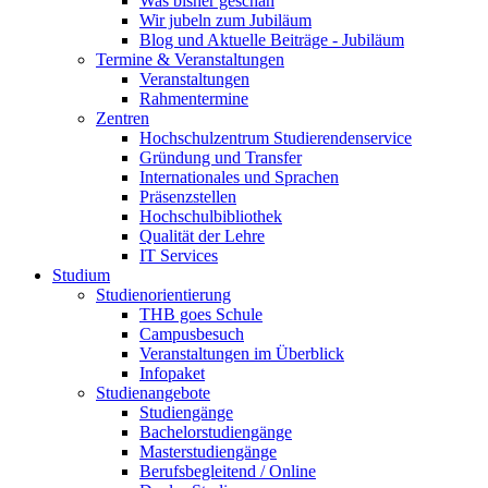
Was bisher geschah
Wir jubeln zum Jubiläum
Blog und Aktuelle Beiträge - Jubiläum
Termine & Veranstaltungen
Veranstaltungen
Rahmentermine
Zentren
Hochschulzentrum Studierendenservice
Gründung und Transfer
Internationales und Sprachen
Präsenzstellen
Hochschulbibliothek
Qualität der Lehre
IT Services
Studium
Studienorientierung
THB goes Schule
Campusbesuch
Veranstaltungen im Überblick
Infopaket
Studienangebote
Studiengänge
Bachelorstudiengänge
Masterstudiengänge
Berufsbegleitend / Online