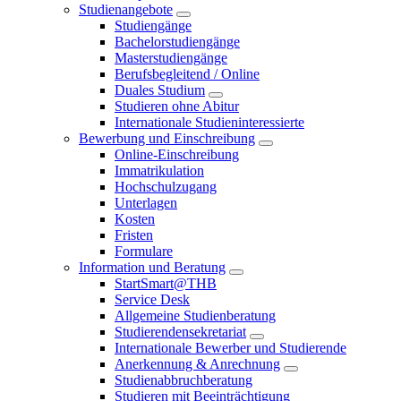
Studienangebote
Studiengänge
Bachelorstudiengänge
Masterstudiengänge
Berufsbegleitend / Online
Duales Studium
Studieren ohne Abitur
Internationale Studieninteressierte
Bewerbung und Einschreibung
Online-Einschreibung
Immatrikulation
Hochschulzugang
Unterlagen
Kosten
Fristen
Formulare
Information und Beratung
StartSmart@THB
Service Desk
Allgemeine Studienberatung
Studierendensekretariat
Internationale Bewerber und Studierende
Anerkennung & Anrechnung
Studienabbruchberatung
Studieren mit Beeinträchtigung