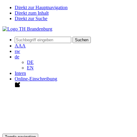
Direkt zur Hauptnavigation
Direkt zum Inhalt
Direkt zur Suche
Suchen
A
A
A
sw
de
DE
EN
Intern
Online-Einschreibung
Toggle navigation