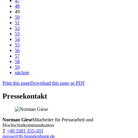
47
48
49
50
51
52
53
54
55
56
57
58
59
nächste
Print this page
Download this page as PDF
Pressekontakt
Norman Giese
Mitarbeiter für Pressearbeit und
Hochschulkommunikation
T
+49 3381 355-103
presse@th-brandenburg.de