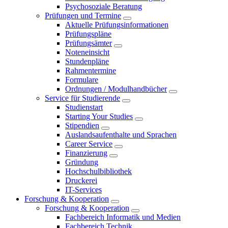
Psychosoziale Beratung
Prüfungen und Termine
Aktuelle Prüfungsinformationen
Prüfungspläne
Prüfungsämter
Noteneinsicht
Stundenpläne
Rahmentermine
Formulare
Ordnungen / Modulhandbücher
Service für Studierende
Studienstart
Starting Your Studies
Stipendien
Auslandsaufenthalte und Sprachen
Career Service
Finanzierung
Gründung
Hochschulbibliothek
Druckerei
IT-Services
Forschung & Kooperation
Forschung & Kooperation
Fachbereich Informatik und Medien
Fachbereich Technik