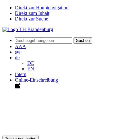
Direkt zur Hauptnavigation
Direkt zum Inhalt
Direkt zur Suche
Suchen
A
A
A
sw
de
DE
EN
Intern
Online-Einschreibung
Toggle navigation