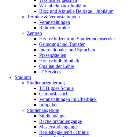
Was bisher geschah
Wir jubeln zum Jubiläum
Blog und Aktuelle Beiträge - Jubiläum
Termine & Veranstaltungen
Veranstaltungen
Rahmentermine
Zentren
Hochschulzentrum Studierendenservice
Gründung und Transfer
Internationales und Sprachen
Präsenzstellen
Hochschulbibliothek
Qualität der Lehre
IT Services
Studium
Studienorientierung
THB goes Schule
Campusbesuch
Veranstaltungen im Überblick
Infopaket
Studienangebote
Studiengänge
Bachelorstudiengänge
Masterstudiengänge
Berufsbegleitend / Online