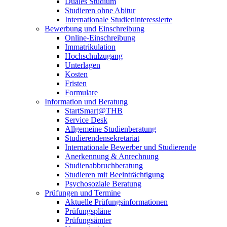
Duales Studium
Studieren ohne Abitur
Internationale Studieninteressierte
Bewerbung und Einschreibung
Online-Einschreibung
Immatrikulation
Hochschulzugang
Unterlagen
Kosten
Fristen
Formulare
Information und Beratung
StartSmart@THB
Service Desk
Allgemeine Studienberatung
Studierendensekretariat
Internationale Bewerber und Studierende
Anerkennung & Anrechnung
Studienabbruchberatung
Studieren mit Beeinträchtigung
Psychosoziale Beratung
Prüfungen und Termine
Aktuelle Prüfungsinformationen
Prüfungspläne
Prüfungsämter