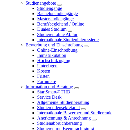
Studienangebote
Studiengänge
Bachelorstudiengänge
Masterstudiengänge
Berufsbegleitend / Online
Duales Studium
Studieren ohne Abitur
Internationale Studieninteressierte
Bewerbung und Einschreibung
Online-Einschreibung
Immatrikulation
Hochschulzugang
Unterlagen
Kosten
Fristen
Formulare
Information und Beratung
StartSmart@THB
Service Desk
Allgemeine Studienberatung
Studierendensekretariat
Internationale Bewerber und Studierende
Anerkennung & Anrechnung
Studienabbruchberatung
Studieren mit Beeinträchtigung