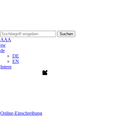
Suchen
A
A
A
sw
de
DE
EN
Intern
Online-Einschreibung