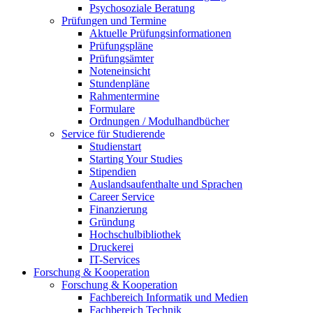
Psychosoziale Beratung
Prüfungen und Termine
Aktuelle Prüfungsinformationen
Prüfungspläne
Prüfungsämter
Noteneinsicht
Stundenpläne
Rahmentermine
Formulare
Ordnungen / Modulhandbücher
Service für Studierende
Studienstart
Starting Your Studies
Stipendien
Auslandsaufenthalte und Sprachen
Career Service
Finanzierung
Gründung
Hochschulbibliothek
Druckerei
IT-Services
Forschung & Kooperation
Forschung & Kooperation
Fachbereich Informatik und Medien
Fachbereich Technik