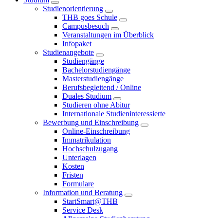
Studienorientierung
THB goes Schule
Campusbesuch
Veranstaltungen im Überblick
Infopaket
Studienangebote
Studiengänge
Bachelorstudiengänge
Masterstudiengänge
Berufsbegleitend / Online
Duales Studium
Studieren ohne Abitur
Internationale Studieninteressierte
Bewerbung und Einschreibung
Online-Einschreibung
Immatrikulation
Hochschulzugang
Unterlagen
Kosten
Fristen
Formulare
Information und Beratung
StartSmart@THB
Service Desk