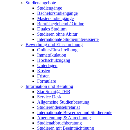
Studienangebote
Studiengänge
Bachelorstudiengänge
Masterstudiengänge
Berufsbegleitend / Online
Duales Studium
Studieren ohne Abitur
Internationale Studieninteressierte
Bewerbung und Einschreibung
Online-Einschreibung
Immatrikulation
Hochschulzugang
Unterlagen
Kosten
Fristen
Formulare
Information und Beratung
StartSmart@THB
Service Desk
Allgemeine Studienberatung
Studierendensekretariat
Internationale Bewerber und Studierende
Anerkennung & Anrechnung
Studienabbruchberatung
Studieren mit Beeinträchtigung