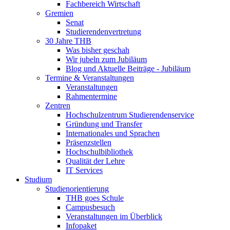
Fachbereich Wirtschaft
Gremien
Senat
Studierendenvertretung
30 Jahre THB
Was bisher geschah
Wir jubeln zum Jubiläum
Blog und Aktuelle Beiträge - Jubiläum
Termine & Veranstaltungen
Veranstaltungen
Rahmentermine
Zentren
Hochschulzentrum Studierendenservice
Gründung und Transfer
Internationales und Sprachen
Präsenzstellen
Hochschulbibliothek
Qualität der Lehre
IT Services
Studium
Studienorientierung
THB goes Schule
Campusbesuch
Veranstaltungen im Überblick
Infopaket