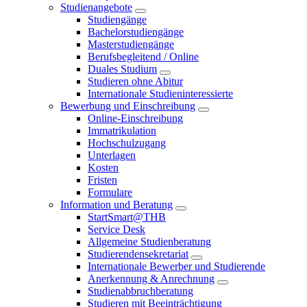
Studienangebote
Studiengänge
Bachelorstudiengänge
Masterstudiengänge
Berufsbegleitend / Online
Duales Studium
Studieren ohne Abitur
Internationale Studieninteressierte
Bewerbung und Einschreibung
Online-Einschreibung
Immatrikulation
Hochschulzugang
Unterlagen
Kosten
Fristen
Formulare
Information und Beratung
StartSmart@THB
Service Desk
Allgemeine Studienberatung
Studierendensekretariat
Internationale Bewerber und Studierende
Anerkennung & Anrechnung
Studienabbruchberatung
Studieren mit Beeinträchtigung