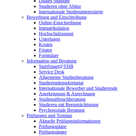
Duales Studium
Studieren ohne Abitur
Internationale Studieninteressierte
Bewerbung und Einschreibung
Online-Einschreibung
Immatrikulation
Hochschulzugang
Unterlagen
Kosten
Fristen
Formulare
Information und Beratung
StartSmart@THB
Service Desk
Allgemeine Studienberatung
Studierendensekretariat
Internationale Bewerber und Studierende
Anerkennung & Anrechnung
Studienabbruchberatung
Studieren mit Beeinträchtigung
Psychosoziale Beratung
Prüfungen und Termine
Aktuelle Prüfungsinformationen
Prüfungspläne
Prüfungsämter