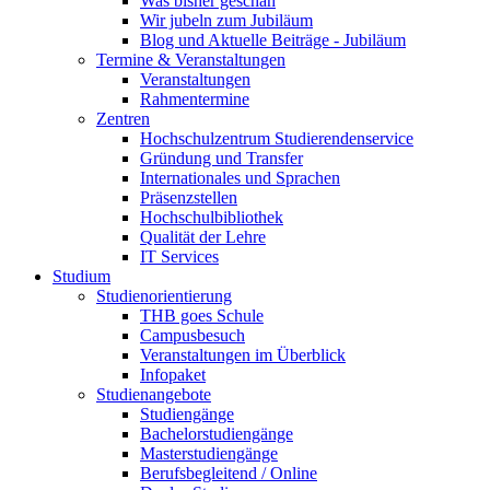
Was bisher geschah
Wir jubeln zum Jubiläum
Blog und Aktuelle Beiträge - Jubiläum
Termine & Veranstaltungen
Veranstaltungen
Rahmentermine
Zentren
Hochschulzentrum Studierendenservice
Gründung und Transfer
Internationales und Sprachen
Präsenzstellen
Hochschulbibliothek
Qualität der Lehre
IT Services
Studium
Studienorientierung
THB goes Schule
Campusbesuch
Veranstaltungen im Überblick
Infopaket
Studienangebote
Studiengänge
Bachelorstudiengänge
Masterstudiengänge
Berufsbegleitend / Online