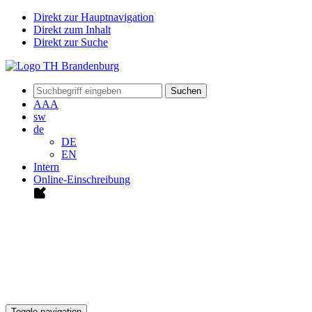
Direkt zur Hauptnavigation
Direkt zum Inhalt
Direkt zur Suche
Suchen
A
A
A
sw
de
DE
EN
Intern
Online-Einschreibung
Toggle navigation