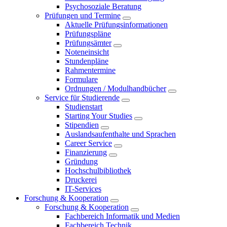
Psychosoziale Beratung
Prüfungen und Termine
Aktuelle Prüfungsinformationen
Prüfungspläne
Prüfungsämter
Noteneinsicht
Stundenpläne
Rahmentermine
Formulare
Ordnungen / Modulhandbücher
Service für Studierende
Studienstart
Starting Your Studies
Stipendien
Auslandsaufenthalte und Sprachen
Career Service
Finanzierung
Gründung
Hochschulbibliothek
Druckerei
IT-Services
Forschung & Kooperation
Forschung & Kooperation
Fachbereich Informatik und Medien
Fachbereich Technik