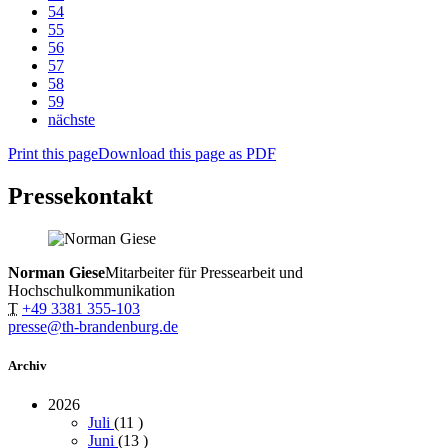
54
55
56
57
58
59
nächste
Print this page
Download this page as PDF
Pressekontakt
Norman Giese
Mitarbeiter für Pressearbeit und
Hochschulkommunikation
T
+49 3381 355-103
presse@th-brandenburg.de
Archiv
2026
Juli
(11
)
Juni
(13
)