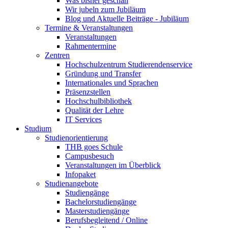
Was bisher geschah
Wir jubeln zum Jubiläum
Blog und Aktuelle Beiträge - Jubiläum
Termine & Veranstaltungen
Veranstaltungen
Rahmentermine
Zentren
Hochschulzentrum Studierendenservice
Gründung und Transfer
Internationales und Sprachen
Präsenzstellen
Hochschulbibliothek
Qualität der Lehre
IT Services
Studium
Studienorientierung
THB goes Schule
Campusbesuch
Veranstaltungen im Überblick
Infopaket
Studienangebote
Studiengänge
Bachelorstudiengänge
Masterstudiengänge
Berufsbegleitend / Online