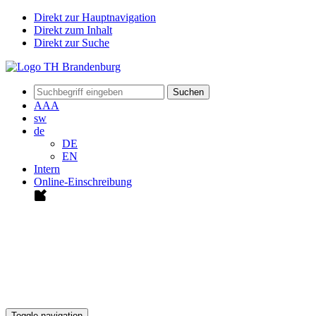
Direkt zur Hauptnavigation
Direkt zum Inhalt
Direkt zur Suche
Suchen
A
A
A
sw
de
DE
EN
Intern
Online-Einschreibung
Toggle navigation