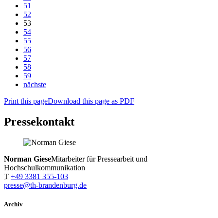
51
52
53
54
55
56
57
58
59
nächste
Print this page
Download this page as PDF
Pressekontakt
Norman Giese
Mitarbeiter für Pressearbeit und
Hochschulkommunikation
T
+49 3381 355-103
presse@th-brandenburg.de
Archiv