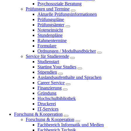
Psychosoziale Beratung
Prüfungen und Termine
Aktuelle Prüfungsinformationen
Prüfungspläne
Prüfungsämter
Noteneinsicht
Stundenpläne
Rahmentermine
Formulare
Ordnungen / Modulhandbücher
Service für Studierende
Studienstart
Starting Your Studies
Stipendien
Auslandsaufenthalte und Sprachen
Career Service
Finanzierung
Gründung
Hochschulbibliothek
Druckerei
IT-Services
Forschung & Kooperation
Forschung & Kooperation
Fachbereich Informatik und Medien
Fachbereich Technik