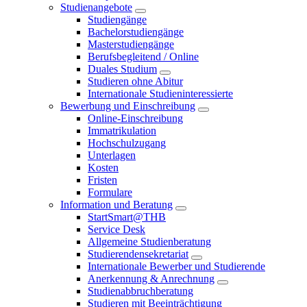
Studienangebote
Studiengänge
Bachelorstudiengänge
Masterstudiengänge
Berufsbegleitend / Online
Duales Studium
Studieren ohne Abitur
Internationale Studieninteressierte
Bewerbung und Einschreibung
Online-Einschreibung
Immatrikulation
Hochschulzugang
Unterlagen
Kosten
Fristen
Formulare
Information und Beratung
StartSmart@THB
Service Desk
Allgemeine Studienberatung
Studierendensekretariat
Internationale Bewerber und Studierende
Anerkennung & Anrechnung
Studienabbruchberatung
Studieren mit Beeinträchtigung