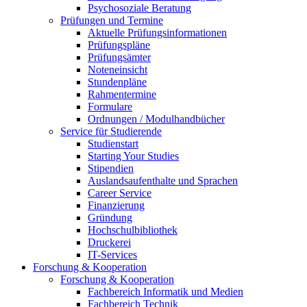
Psychosoziale Beratung
Prüfungen und Termine
Aktuelle Prüfungsinformationen
Prüfungspläne
Prüfungsämter
Noteneinsicht
Stundenpläne
Rahmentermine
Formulare
Ordnungen / Modulhandbücher
Service für Studierende
Studienstart
Starting Your Studies
Stipendien
Auslandsaufenthalte und Sprachen
Career Service
Finanzierung
Gründung
Hochschulbibliothek
Druckerei
IT-Services
Forschung & Kooperation
Forschung & Kooperation
Fachbereich Informatik und Medien
Fachbereich Technik