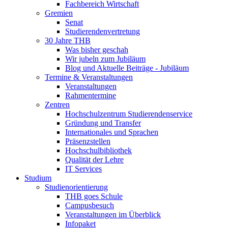
Fachbereich Wirtschaft
Gremien
Senat
Studierendenvertretung
30 Jahre THB
Was bisher geschah
Wir jubeln zum Jubiläum
Blog und Aktuelle Beiträge - Jubiläum
Termine & Veranstaltungen
Veranstaltungen
Rahmentermine
Zentren
Hochschulzentrum Studierendenservice
Gründung und Transfer
Internationales und Sprachen
Präsenzstellen
Hochschulbibliothek
Qualität der Lehre
IT Services
Studium
Studienorientierung
THB goes Schule
Campusbesuch
Veranstaltungen im Überblick
Infopaket