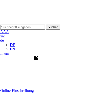
Suchen
A
A
A
sw
de
DE
EN
Intern
Online-Einschreibung