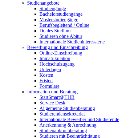
Studienangebote
Studiengänge
Bachelorstudiengänge
Masterstudiengänge
Berufsbegleitend / Online
Duales Studium
Studieren ohne Abitur
Internationale Studieninteressierte
Bewerbung und Einschreibung
Online-Einschreibung
Immatrikulation
Hochschulzugang
Unterlagen
Kosten
Fristen
Formulare
Information und Beratung
StartSmart@THB
Service Desk
Allgemeine Studienberatung
Studierendensekretariat
Internationale Bewerber und Studierende
Anerkennung & Anrechnung
Studienabbruchberatung
Studieren mit Beeinträchtigung