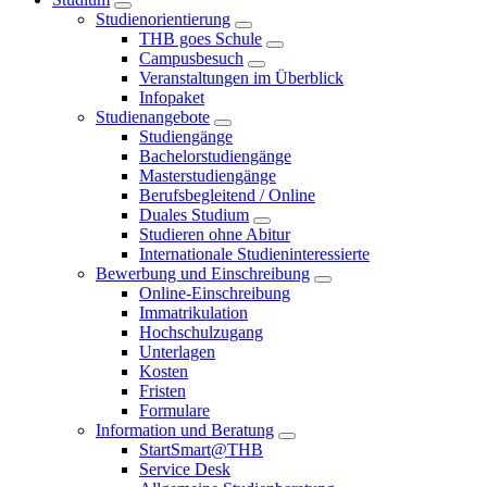
Studienorientierung
THB goes Schule
Campusbesuch
Veranstaltungen im Überblick
Infopaket
Studienangebote
Studiengänge
Bachelorstudiengänge
Masterstudiengänge
Berufsbegleitend / Online
Duales Studium
Studieren ohne Abitur
Internationale Studieninteressierte
Bewerbung und Einschreibung
Online-Einschreibung
Immatrikulation
Hochschulzugang
Unterlagen
Kosten
Fristen
Formulare
Information und Beratung
StartSmart@THB
Service Desk