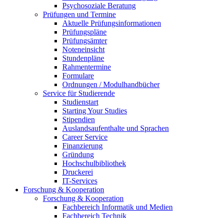
Psychosoziale Beratung
Prüfungen und Termine
Aktuelle Prüfungsinformationen
Prüfungspläne
Prüfungsämter
Noteneinsicht
Stundenpläne
Rahmentermine
Formulare
Ordnungen / Modulhandbücher
Service für Studierende
Studienstart
Starting Your Studies
Stipendien
Auslandsaufenthalte und Sprachen
Career Service
Finanzierung
Gründung
Hochschulbibliothek
Druckerei
IT-Services
Forschung & Kooperation
Forschung & Kooperation
Fachbereich Informatik und Medien
Fachbereich Technik