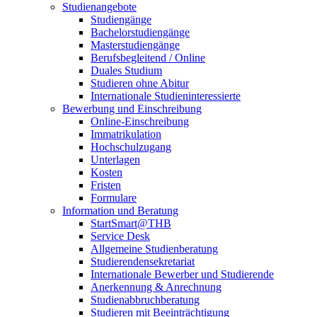
Studienangebote
Studiengänge
Bachelorstudiengänge
Masterstudiengänge
Berufsbegleitend / Online
Duales Studium
Studieren ohne Abitur
Internationale Studieninteressierte
Bewerbung und Einschreibung
Online-Einschreibung
Immatrikulation
Hochschulzugang
Unterlagen
Kosten
Fristen
Formulare
Information und Beratung
StartSmart@THB
Service Desk
Allgemeine Studienberatung
Studierendensekretariat
Internationale Bewerber und Studierende
Anerkennung & Anrechnung
Studienabbruchberatung
Studieren mit Beeinträchtigung