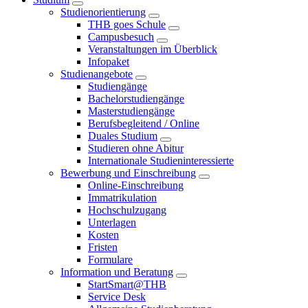
Studienorientierung
THB goes Schule
Campusbesuch
Veranstaltungen im Überblick
Infopaket
Studienangebote
Studiengänge
Bachelorstudiengänge
Masterstudiengänge
Berufsbegleitend / Online
Duales Studium
Studieren ohne Abitur
Internationale Studieninteressierte
Bewerbung und Einschreibung
Online-Einschreibung
Immatrikulation
Hochschulzugang
Unterlagen
Kosten
Fristen
Formulare
Information und Beratung
StartSmart@THB
Service Desk