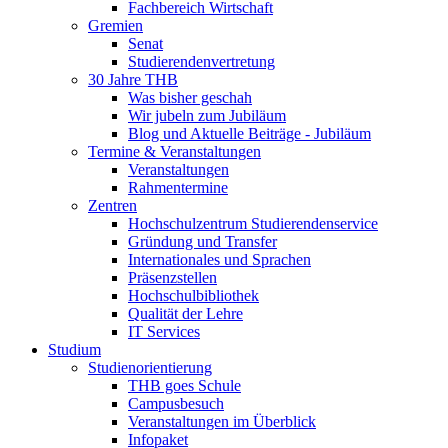
Fachbereich Wirtschaft
Gremien
Senat
Studierendenvertretung
30 Jahre THB
Was bisher geschah
Wir jubeln zum Jubiläum
Blog und Aktuelle Beiträge - Jubiläum
Termine & Veranstaltungen
Veranstaltungen
Rahmentermine
Zentren
Hochschulzentrum Studierendenservice
Gründung und Transfer
Internationales und Sprachen
Präsenzstellen
Hochschulbibliothek
Qualität der Lehre
IT Services
Studium
Studienorientierung
THB goes Schule
Campusbesuch
Veranstaltungen im Überblick
Infopaket