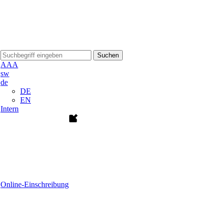
Suchen
A
A
A
sw
de
DE
EN
Intern
Online-Einschreibung