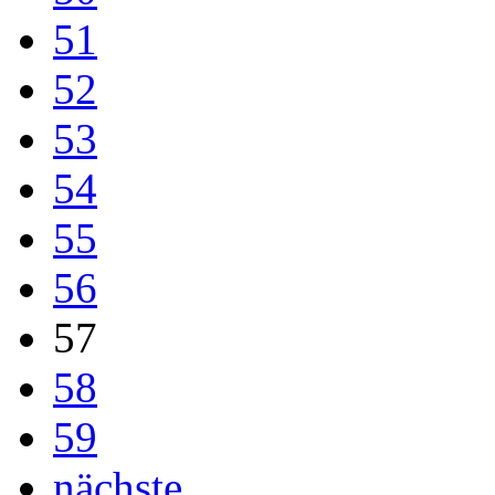
51
52
53
54
55
56
57
58
59
nächste