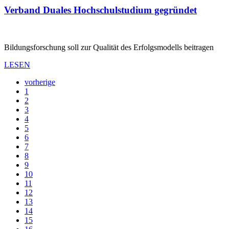
Verband Duales Hochschulstudium gegründet
Bildungsforschung soll zur Qualität des Erfolgsmodells beitragen
LESEN
vorherige
1
2
3
4
5
6
7
8
9
10
11
12
13
14
15