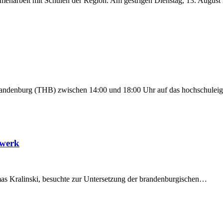
enarbeit mit Schulen der Region. Am gestrigen Dienstag, 13. Augus
randenburg (THB) zwischen 14:00 und 18:00 Uhr auf das hochschulei
lwerk
mas Kralinski, besuchte zur Untersetzung der brandenburgischen…