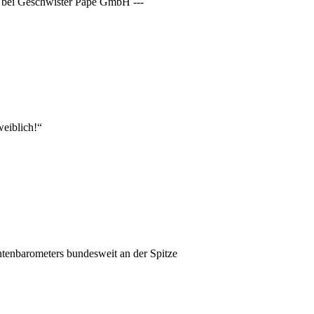
en bei Geschwister Pape GmbH ---
weiblich!“
tenbarometers bundesweit an der Spitze