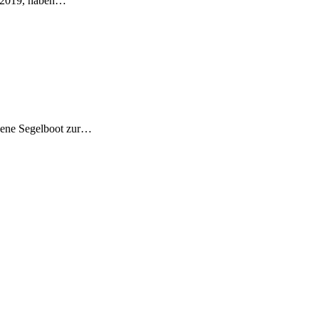
t 2019, haben…
gene Segelboot zur…