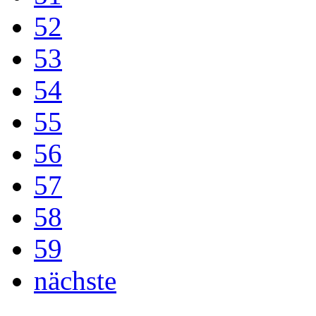
52
53
54
55
56
57
58
59
nächste