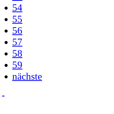
54
55
56
57
58
59
nächste