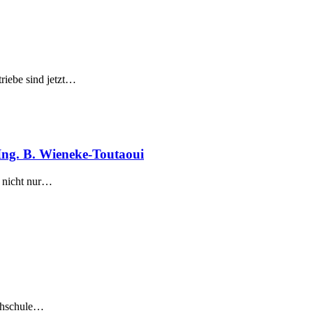
riebe sind jetzt…
Ing. B. Wieneke-Toutaoui
g nicht nur…
ochschule…