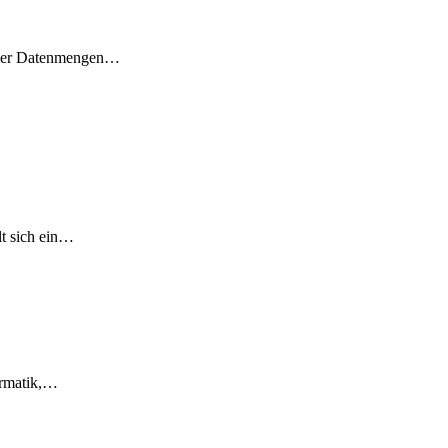
roßer Datenmengen…
lt sich ein…
ormatik,…