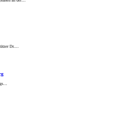
ephasen an der…
stützer Dr.…
rg
urgs…