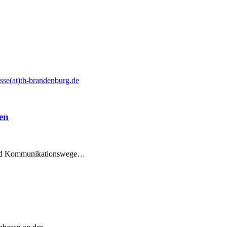
sse(at)th-brandenburg.de
en
n und Kommunikationswege…