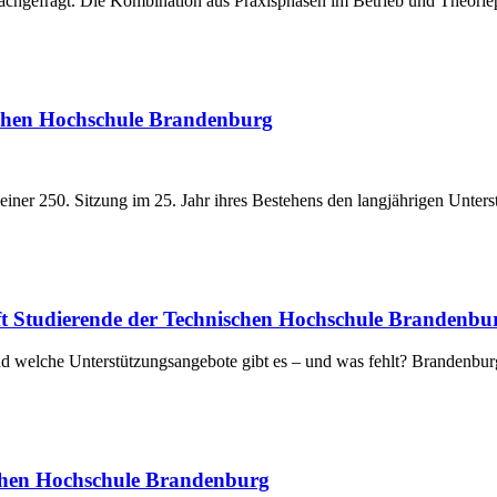
achgefragt. Die Kombination aus Praxisphasen im Betrieb und Theori
schen Hochschule Brandenburg
ner 250. Sitzung im 25. Jahr ihres Bestehens den langjährigen Unter
fft Studierende der Technischen Hochschule Brandenbu
und welche Unterstützungsangebote gibt es – und was fehlt? Brandenb
ischen Hochschule Brandenburg