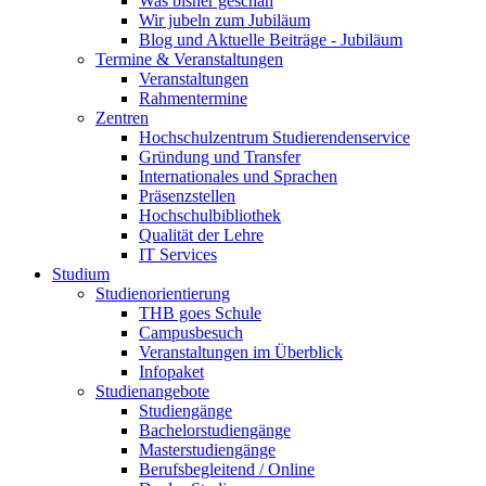
Was bisher geschah
Wir jubeln zum Jubiläum
Blog und Aktuelle Beiträge - Jubiläum
Termine & Veranstaltungen
Veranstaltungen
Rahmentermine
Zentren
Hochschulzentrum Studierendenservice
Gründung und Transfer
Internationales und Sprachen
Präsenzstellen
Hochschulbibliothek
Qualität der Lehre
IT Services
Studium
Studienorientierung
THB goes Schule
Campusbesuch
Veranstaltungen im Überblick
Infopaket
Studienangebote
Studiengänge
Bachelorstudiengänge
Masterstudiengänge
Berufsbegleitend / Online