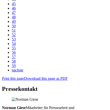
45
46
47
48
49
50
51
52
53
54
55
56
57
58
59
nächste
Print this page
Download this page as PDF
Pressekontakt
Norman Giese
Mitarbeiter für Pressearbeit und