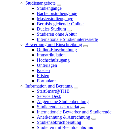
Studienangebote
Studiengänge
Bachelorstudiengänge
Masterstudiengänge
Berufsbegleitend / Online
Duales Studium
Studieren ohne Abitur
Internationale Studieninteressierte
Bewerbung und Einschreibung
Online-Einschreibung
Immatrikulation
Hochschulzugang
Unterlagen
Kosten
Fristen
Formulare
Information und Beratung
StartSmart@THB
Service Desk
Allgemeine Studienberatung
Studierendensekretariat
Internationale Bewerber und Studierende
Anerkennung & Anrechnung
Studienabbruchberatung
Studieren mit Beeinträchtigung