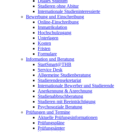
Duales Studium
Studieren ohne Abitur
Internationale Studieninteressierte
Bewerbung und Einschreibung
Online-Einschreibung
Immatrikulation
Hochschulzugang
Unterlagen
Kosten
Fristen
Formulare
Information und Beratung
StartSmart@THB
Service Desk
Allgemeine Studienberatung
Studierendensekretariat
Internationale Bewerber und Studierende
Anerkennung & Anrechnung
Studienabbruchberatung
Studieren mit Beeinträchtigung
Psychosoziale Beratung
Prüfungen und Termine
Aktuelle Prüfungsinformationen
Prüfungspläne
Prüfungsämter