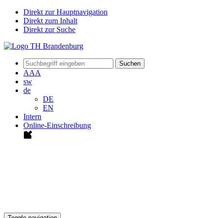
Direkt zur Hauptnavigation
Direkt zum Inhalt
Direkt zur Suche
Suchen
A
A
A
sw
de
DE
EN
Intern
Online-Einschreibung
Toggle navigation