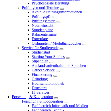
Psychosoziale Beratung
Prüfungen und Termine
Aktuelle Prüfungsinformationen
Prüfungspläne
Prüfungsämter
Noteneinsicht
Stundenpläne
Rahmentermine
Formulare
Ordnungen / Modulhandbücher
Service für Studierende
Studienstart
Starting Your Studies
Stipendien
Auslandsaufenthalte und Sprachen
Career Service
Finanzierung
Gründung
Hochschulbibliothek
Druckerei
IT-Services
Forschung & Kooperation
Forschung & Kooperation
Fachbereich Informatik und Medien
Fachbereich Technik