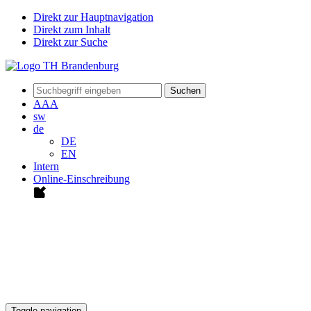
Direkt zur Hauptnavigation
Direkt zum Inhalt
Direkt zur Suche
Suchen
A
A
A
sw
de
DE
EN
Intern
Online-Einschreibung
Toggle navigation