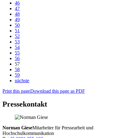
46
47
48
49
50
51
52
53
54
55
56
57
58
59
nächste
Print this page
Download this page as PDF
Pressekontakt
Norman Giese
Mitarbeiter für Pressearbeit und
Hochschulkommunikation