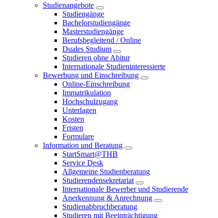
Studienangebote
Studiengänge
Bachelorstudiengänge
Masterstudiengänge
Berufsbegleitend / Online
Duales Studium
Studieren ohne Abitur
Internationale Studieninteressierte
Bewerbung und Einschreibung
Online-Einschreibung
Immatrikulation
Hochschulzugang
Unterlagen
Kosten
Fristen
Formulare
Information und Beratung
StartSmart@THB
Service Desk
Allgemeine Studienberatung
Studierendensekretariat
Internationale Bewerber und Studierende
Anerkennung & Anrechnung
Studienabbruchberatung
Studieren mit Beeinträchtigung