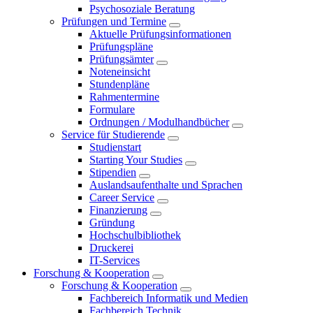
Psychosoziale Beratung
Prüfungen und Termine
Aktuelle Prüfungsinformationen
Prüfungspläne
Prüfungsämter
Noteneinsicht
Stundenpläne
Rahmentermine
Formulare
Ordnungen / Modulhandbücher
Service für Studierende
Studienstart
Starting Your Studies
Stipendien
Auslandsaufenthalte und Sprachen
Career Service
Finanzierung
Gründung
Hochschulbibliothek
Druckerei
IT-Services
Forschung & Kooperation
Forschung & Kooperation
Fachbereich Informatik und Medien
Fachbereich Technik