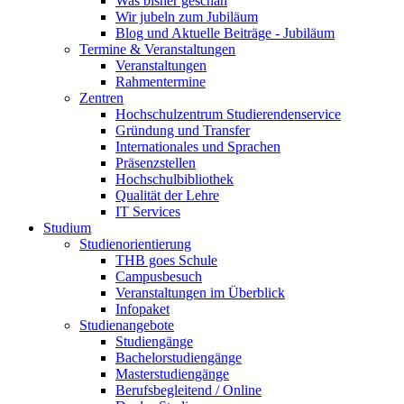
Was bisher geschah
Wir jubeln zum Jubiläum
Blog und Aktuelle Beiträge - Jubiläum
Termine & Veranstaltungen
Veranstaltungen
Rahmentermine
Zentren
Hochschulzentrum Studierendenservice
Gründung und Transfer
Internationales und Sprachen
Präsenzstellen
Hochschulbibliothek
Qualität der Lehre
IT Services
Studium
Studienorientierung
THB goes Schule
Campusbesuch
Veranstaltungen im Überblick
Infopaket
Studienangebote
Studiengänge
Bachelorstudiengänge
Masterstudiengänge
Berufsbegleitend / Online