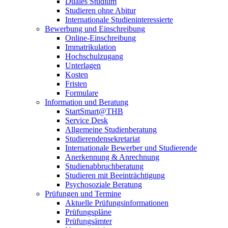
Duales Studium
Studieren ohne Abitur
Internationale Studieninteressierte
Bewerbung und Einschreibung
Online-Einschreibung
Immatrikulation
Hochschulzugang
Unterlagen
Kosten
Fristen
Formulare
Information und Beratung
StartSmart@THB
Service Desk
Allgemeine Studienberatung
Studierendensekretariat
Internationale Bewerber und Studierende
Anerkennung & Anrechnung
Studienabbruchberatung
Studieren mit Beeinträchtigung
Psychosoziale Beratung
Prüfungen und Termine
Aktuelle Prüfungsinformationen
Prüfungspläne
Prüfungsämter