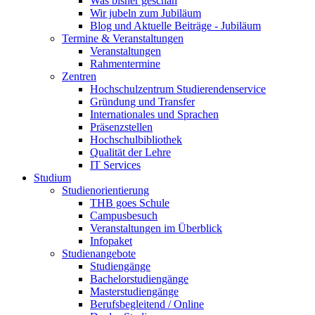
Was bisher geschah
Wir jubeln zum Jubiläum
Blog und Aktuelle Beiträge - Jubiläum
Termine & Veranstaltungen
Veranstaltungen
Rahmentermine
Zentren
Hochschulzentrum Studierendenservice
Gründung und Transfer
Internationales und Sprachen
Präsenzstellen
Hochschulbibliothek
Qualität der Lehre
IT Services
Studium
Studienorientierung
THB goes Schule
Campusbesuch
Veranstaltungen im Überblick
Infopaket
Studienangebote
Studiengänge
Bachelorstudiengänge
Masterstudiengänge
Berufsbegleitend / Online