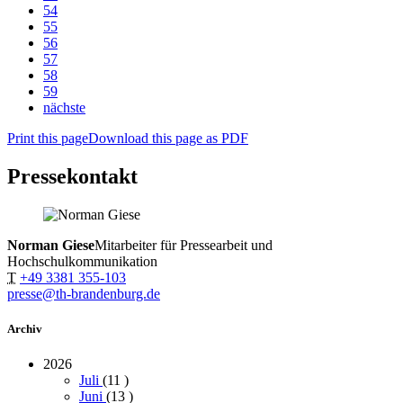
54
55
56
57
58
59
nächste
Print this page
Download this page as PDF
Pressekontakt
Norman Giese
Mitarbeiter für Pressearbeit und
Hochschulkommunikation
T
+49 3381 355-103
presse@th-brandenburg.de
Archiv
2026
Juli
(11
)
Juni
(13
)