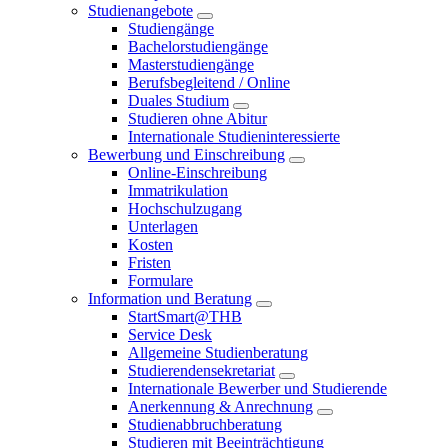
Studienangebote
Studiengänge
Bachelorstudiengänge
Masterstudiengänge
Berufsbegleitend / Online
Duales Studium
Studieren ohne Abitur
Internationale Studieninteressierte
Bewerbung und Einschreibung
Online-Einschreibung
Immatrikulation
Hochschulzugang
Unterlagen
Kosten
Fristen
Formulare
Information und Beratung
StartSmart@THB
Service Desk
Allgemeine Studienberatung
Studierendensekretariat
Internationale Bewerber und Studierende
Anerkennung & Anrechnung
Studienabbruchberatung
Studieren mit Beeinträchtigung