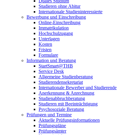
Duales Studium
Studieren ohne Abitur
Internationale Studieninteressierte
Bewerbung und Einschreibung
Online-Einschreibung
Immatrikulation
Hochschulzugang
Unterlagen
Kosten
Fristen
Formulare
Information und Beratung
StartSmart@THB
Service Desk
Allgemeine Studienberatung
Studierendensekretariat
Internationale Bewerber und Studierende
Anerkennung & Anrechnung
Studienabbruchberatung
Studieren mit Beeinträchtigung
Psychosoziale Beratung
Prüfungen und Termine
Aktuelle Prüfungsinformationen
Prüfungspläne
Prüfungsämter