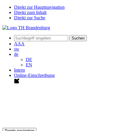
Direkt zur Hauptnavigation
Direkt zum Inhalt
Direkt zur Suche
Suchen
A
A
A
sw
de
DE
EN
Intern
Online-Einschreibung
Toggle navigation