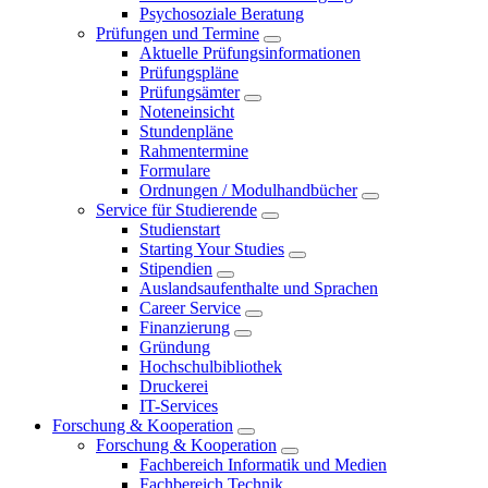
Psychosoziale Beratung
Prüfungen und Termine
Aktuelle Prüfungsinformationen
Prüfungspläne
Prüfungsämter
Noteneinsicht
Stundenpläne
Rahmentermine
Formulare
Ordnungen / Modulhandbücher
Service für Studierende
Studienstart
Starting Your Studies
Stipendien
Auslandsaufenthalte und Sprachen
Career Service
Finanzierung
Gründung
Hochschulbibliothek
Druckerei
IT-Services
Forschung & Kooperation
Forschung & Kooperation
Fachbereich Informatik und Medien
Fachbereich Technik