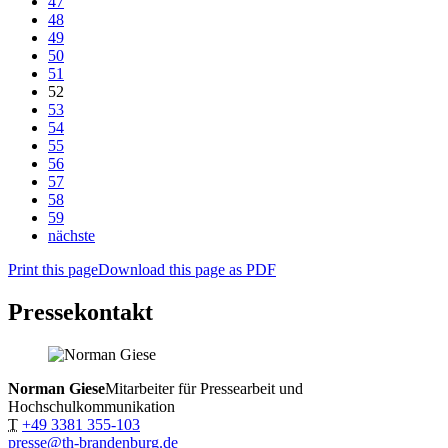
47
48
49
50
51
52
53
54
55
56
57
58
59
nächste
Print this page
Download this page as PDF
Pressekontakt
Norman Giese
Mitarbeiter für Pressearbeit und
Hochschulkommunikation
T
+49 3381 355-103
presse@th-brandenburg.de