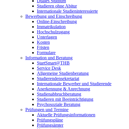
Duales Studium
Studieren ohne Abitur
Internationale Studieninteressierte
Bewerbung und Einschreibung
Online-Einschreibung
Immatrikulation
Hochschulzugang
Unterlagen
Kosten
Fristen
Formulare
Information und Beratung
StartSmart@THB
Service Desk
Allgemeine Studienberatung
Studierendensekretariat
Internationale Bewerber und Studierende
Anerkennung & Anrechnung
Studienabbruchberatung
Studieren mit Beeinträchtigung
Psychosoziale Beratung
Prüfungen und Termine
Aktuelle Prüfungsinformationen
Prüfungspläne
Prüfungsämter