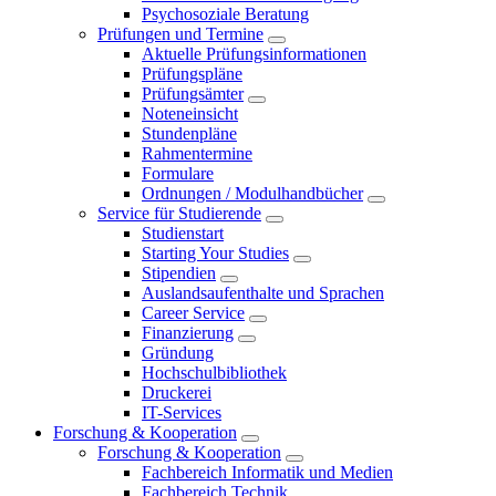
Psychosoziale Beratung
Prüfungen und Termine
Aktuelle Prüfungsinformationen
Prüfungspläne
Prüfungsämter
Noteneinsicht
Stundenpläne
Rahmentermine
Formulare
Ordnungen / Modulhandbücher
Service für Studierende
Studienstart
Starting Your Studies
Stipendien
Auslandsaufenthalte und Sprachen
Career Service
Finanzierung
Gründung
Hochschulbibliothek
Druckerei
IT-Services
Forschung & Kooperation
Forschung & Kooperation
Fachbereich Informatik und Medien
Fachbereich Technik