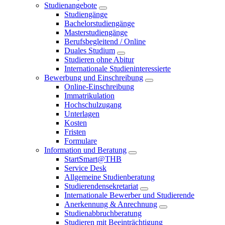
Studienangebote
Studiengänge
Bachelorstudiengänge
Masterstudiengänge
Berufsbegleitend / Online
Duales Studium
Studieren ohne Abitur
Internationale Studieninteressierte
Bewerbung und Einschreibung
Online-Einschreibung
Immatrikulation
Hochschulzugang
Unterlagen
Kosten
Fristen
Formulare
Information und Beratung
StartSmart@THB
Service Desk
Allgemeine Studienberatung
Studierendensekretariat
Internationale Bewerber und Studierende
Anerkennung & Anrechnung
Studienabbruchberatung
Studieren mit Beeinträchtigung