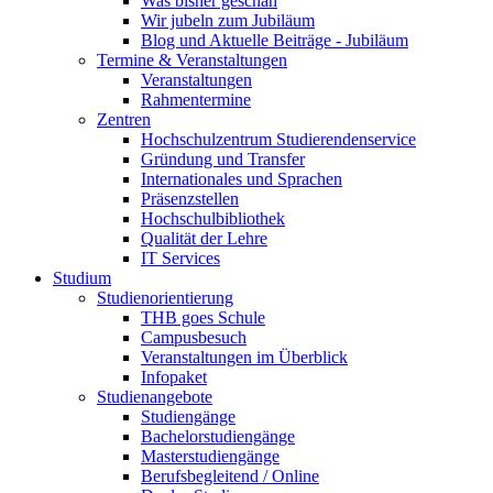
Was bisher geschah
Wir jubeln zum Jubiläum
Blog und Aktuelle Beiträge - Jubiläum
Termine & Veranstaltungen
Veranstaltungen
Rahmentermine
Zentren
Hochschulzentrum Studierendenservice
Gründung und Transfer
Internationales und Sprachen
Präsenzstellen
Hochschulbibliothek
Qualität der Lehre
IT Services
Studium
Studienorientierung
THB goes Schule
Campusbesuch
Veranstaltungen im Überblick
Infopaket
Studienangebote
Studiengänge
Bachelorstudiengänge
Masterstudiengänge
Berufsbegleitend / Online