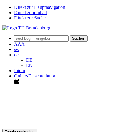
Direkt zur Hauptnavigation
Direkt zum Inhalt
Direkt zur Suche
Suchen
A
A
A
sw
de
DE
EN
Intern
Online-Einschreibung
Toggle navigation