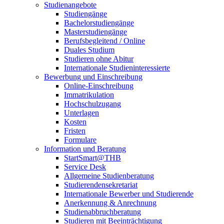
Studienangebote
Studiengänge
Bachelorstudiengänge
Masterstudiengänge
Berufsbegleitend / Online
Duales Studium
Studieren ohne Abitur
Internationale Studieninteressierte
Bewerbung und Einschreibung
Online-Einschreibung
Immatrikulation
Hochschulzugang
Unterlagen
Kosten
Fristen
Formulare
Information und Beratung
StartSmart@THB
Service Desk
Allgemeine Studienberatung
Studierendensekretariat
Internationale Bewerber und Studierende
Anerkennung & Anrechnung
Studienabbruchberatung
Studieren mit Beeinträchtigung