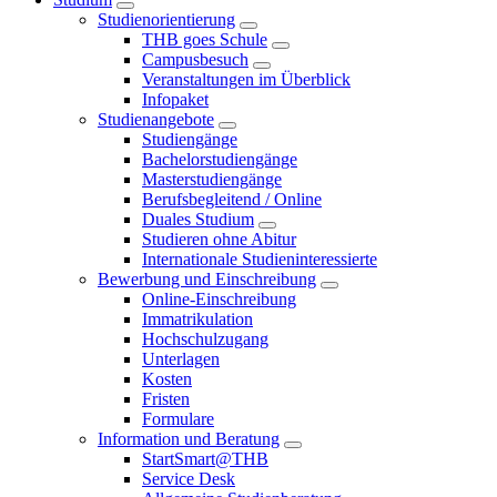
Studienorientierung
THB goes Schule
Campusbesuch
Veranstaltungen im Überblick
Infopaket
Studienangebote
Studiengänge
Bachelorstudiengänge
Masterstudiengänge
Berufsbegleitend / Online
Duales Studium
Studieren ohne Abitur
Internationale Studieninteressierte
Bewerbung und Einschreibung
Online-Einschreibung
Immatrikulation
Hochschulzugang
Unterlagen
Kosten
Fristen
Formulare
Information und Beratung
StartSmart@THB
Service Desk