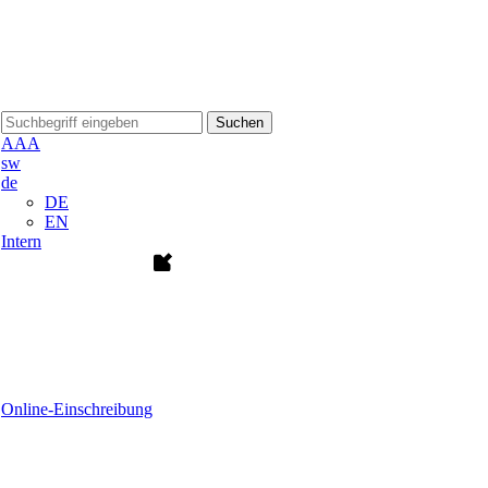
Suchen
A
A
A
sw
de
DE
EN
Intern
Online-Einschreibung