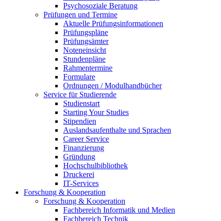
Psychosoziale Beratung
Prüfungen und Termine
Aktuelle Prüfungsinformationen
Prüfungspläne
Prüfungsämter
Noteneinsicht
Stundenpläne
Rahmentermine
Formulare
Ordnungen / Modulhandbücher
Service für Studierende
Studienstart
Starting Your Studies
Stipendien
Auslandsaufenthalte und Sprachen
Career Service
Finanzierung
Gründung
Hochschulbibliothek
Druckerei
IT-Services
Forschung & Kooperation
Forschung & Kooperation
Fachbereich Informatik und Medien
Fachbereich Technik