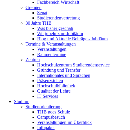
Fachbereich Wirtschaft
Gremien
Senat
Studierendenvertretung
30 Jahre THB
Was bisher geschah
Wir jubeln zum Jubiläum
Blog und Aktuelle Beiträge - Jubiläum
Termine & Veranstaltungen
Veranstaltungen
Rahmentermine
Zentren
Hochschulzentrum Studierendenservice
Gründung und Transfer
Internationales und Sprachen
Präsenzstellen
Hochschulbibliothek
Qualität der Lehre
IT Services
Studium
Studienorientierung
THB goes Schule
Campusbesuch
Veranstaltungen im Überblick
Infopaket