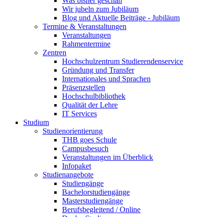
Was bisher geschah
Wir jubeln zum Jubiläum
Blog und Aktuelle Beiträge - Jubiläum
Termine & Veranstaltungen
Veranstaltungen
Rahmentermine
Zentren
Hochschulzentrum Studierendenservice
Gründung und Transfer
Internationales und Sprachen
Präsenzstellen
Hochschulbibliothek
Qualität der Lehre
IT Services
Studium
Studienorientierung
THB goes Schule
Campusbesuch
Veranstaltungen im Überblick
Infopaket
Studienangebote
Studiengänge
Bachelorstudiengänge
Masterstudiengänge
Berufsbegleitend / Online