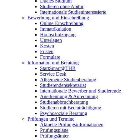
Duales Studium
Studieren ohne Abitur
Internationale Studieninteressierte
Bewerbung und Einschreibung
Online-Einschreibung
Immatrikulation
Hochschulzugang
Unterlagen
Kosten
Fristen
Formulare
Information und Beratung
StartSmart@THB
Service Desk
Allgemeine Studienberatung
Studierendensekretariat
Internationale Bewerber und Studierende
Anerkennung & Anrechnung
Studienabbruchberatung
Studieren mit Beeinträchtigung
Psychosoziale Beratung
Prüfungen und Termine
Aktuelle Prüfungsinformationen
Prüfungspläne
Prüfungsämter