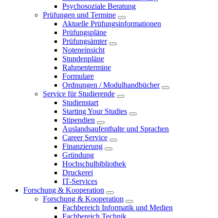
Psychosoziale Beratung
Prüfungen und Termine
Aktuelle Prüfungsinformationen
Prüfungspläne
Prüfungsämter
Noteneinsicht
Stundenpläne
Rahmentermine
Formulare
Ordnungen / Modulhandbücher
Service für Studierende
Studienstart
Starting Your Studies
Stipendien
Auslandsaufenthalte und Sprachen
Career Service
Finanzierung
Gründung
Hochschulbibliothek
Druckerei
IT-Services
Forschung & Kooperation
Forschung & Kooperation
Fachbereich Informatik und Medien
Fachbereich Technik