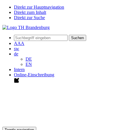
Direkt zur Hauptnavigation
Direkt zum Inhalt
Direkt zur Suche
Suchen
A
A
A
sw
de
DE
EN
Intern
Online-Einschreibung
Toggle navigation