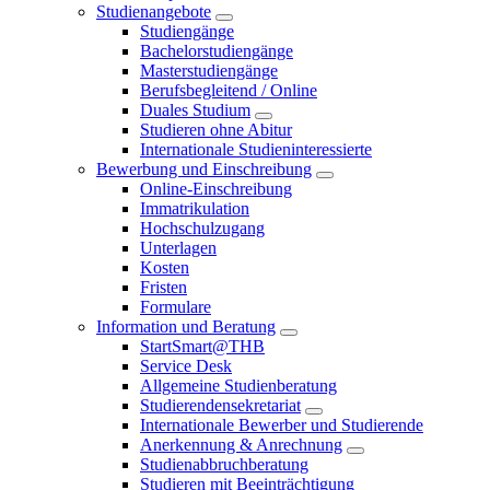
Studienangebote
Studiengänge
Bachelorstudiengänge
Masterstudiengänge
Berufsbegleitend / Online
Duales Studium
Studieren ohne Abitur
Internationale Studieninteressierte
Bewerbung und Einschreibung
Online-Einschreibung
Immatrikulation
Hochschulzugang
Unterlagen
Kosten
Fristen
Formulare
Information und Beratung
StartSmart@THB
Service Desk
Allgemeine Studienberatung
Studierendensekretariat
Internationale Bewerber und Studierende
Anerkennung & Anrechnung
Studienabbruchberatung
Studieren mit Beeinträchtigung