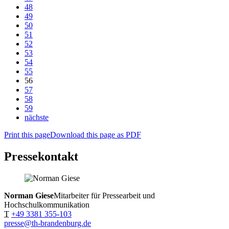
48
49
50
51
52
53
54
55
56
57
58
59
nächste
Print this page
Download this page as PDF
Pressekontakt
Norman Giese
Mitarbeiter für Pressearbeit und
Hochschulkommunikation
T
+49 3381 355-103
presse@th-brandenburg.de