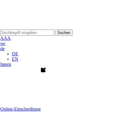
Suchen
A
A
A
sw
de
DE
EN
Intern
Online-Einschreibung