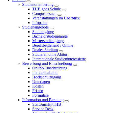
Studienorientierung
THB goes Schule
Campusbesuch
Veranstaltungen im Überblick
Infopaket
Studienangebote
Studiengänge
Bachelorstudiengänge
Masterstudiengänge
Berufsbegleitend / Online
Duales Studium
Studieren ohne Abitur
Internationale Studieninteressierte
Bewerbung und Einschreibung
Online-Einschreibung
Immatrikulation
Hochschulzugang
Unterlagen
Kosten
Fristen
Formulare
Information und Beratung
StartSmart@THB
Service Desk