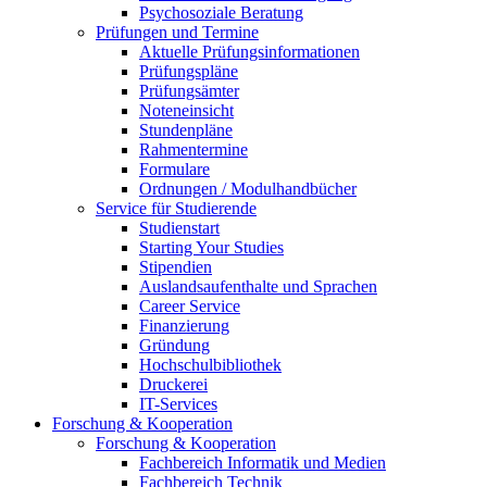
Psychosoziale Beratung
Prüfungen und Termine
Aktuelle Prüfungsinformationen
Prüfungspläne
Prüfungsämter
Noteneinsicht
Stundenpläne
Rahmentermine
Formulare
Ordnungen / Modulhandbücher
Service für Studierende
Studienstart
Starting Your Studies
Stipendien
Auslandsaufenthalte und Sprachen
Career Service
Finanzierung
Gründung
Hochschulbibliothek
Druckerei
IT-Services
Forschung & Kooperation
Forschung & Kooperation
Fachbereich Informatik und Medien
Fachbereich Technik