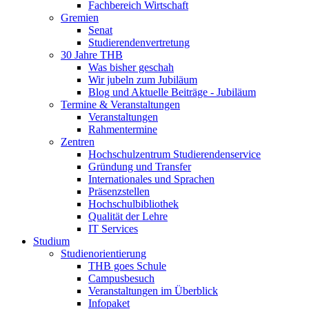
Fachbereich Wirtschaft
Gremien
Senat
Studierendenvertretung
30 Jahre THB
Was bisher geschah
Wir jubeln zum Jubiläum
Blog und Aktuelle Beiträge - Jubiläum
Termine & Veranstaltungen
Veranstaltungen
Rahmentermine
Zentren
Hochschulzentrum Studierendenservice
Gründung und Transfer
Internationales und Sprachen
Präsenzstellen
Hochschulbibliothek
Qualität der Lehre
IT Services
Studium
Studienorientierung
THB goes Schule
Campusbesuch
Veranstaltungen im Überblick
Infopaket