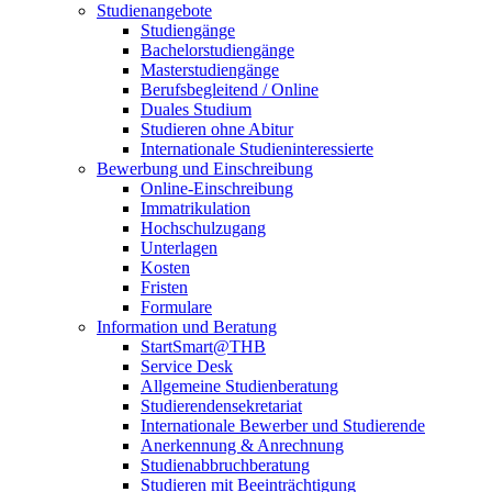
Studienangebote
Studiengänge
Bachelorstudiengänge
Masterstudiengänge
Berufsbegleitend / Online
Duales Studium
Studieren ohne Abitur
Internationale Studieninteressierte
Bewerbung und Einschreibung
Online-Einschreibung
Immatrikulation
Hochschulzugang
Unterlagen
Kosten
Fristen
Formulare
Information und Beratung
StartSmart@THB
Service Desk
Allgemeine Studienberatung
Studierendensekretariat
Internationale Bewerber und Studierende
Anerkennung & Anrechnung
Studienabbruchberatung
Studieren mit Beeinträchtigung