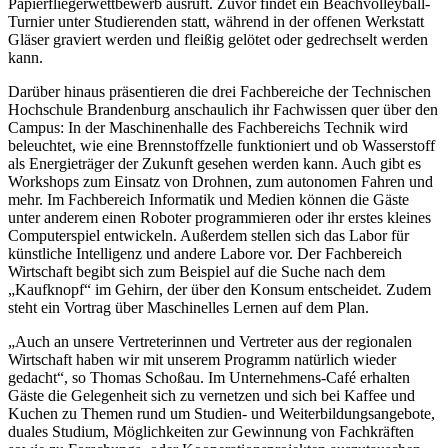
Papierfliegerwettbewerb ausruft. Zuvor findet ein Beachvolleyball-
Turnier unter Studierenden statt, während in der offenen Werkstatt
Gläser graviert werden und fleißig gelötet oder gedrechselt werden
kann.
Darüber hinaus präsentieren die drei Fachbereiche der Technischen
Hochschule Brandenburg anschaulich ihr Fachwissen quer über den
Campus: In der Maschinenhalle des Fachbereichs Technik wird
beleuchtet, wie eine Brennstoffzelle funktioniert und ob Wasserstoff
als Energieträger der Zukunft gesehen werden kann. Auch gibt es
Workshops zum Einsatz von Drohnen, zum autonomen Fahren und
mehr. Im Fachbereich Informatik und Medien können die Gäste
unter anderem einen Roboter programmieren oder ihr erstes kleines
Computerspiel entwickeln. Außerdem stellen sich das Labor für
künstliche Intelligenz und andere Labore vor. Der Fachbereich
Wirtschaft begibt sich zum Beispiel auf die Suche nach dem
„Kaufknopf“ im Gehirn, der über den Konsum entscheidet. Zudem
steht ein Vortrag über Maschinelles Lernen auf dem Plan.
„Auch an unsere Vertreterinnen und Vertreter aus der regionalen
Wirtschaft haben wir mit unserem Programm natürlich wieder
gedacht“, so Thomas Schoßau. Im Unternehmens-Café erhalten
Gäste die Gelegenheit sich zu vernetzen und sich bei Kaffee und
Kuchen zu Themen rund um Studien- und Weiterbildungsangebote,
duales Studium, Möglichkeiten zur Gewinnung von Fachkräften