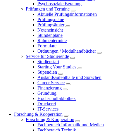
Psychosoziale Beratung
Prüfungen und Termine
Aktuelle Prüfungsinformationen
Prüfungspläne
Prüfungsämter
Noteneinsicht
Stundenpläne
Rahmentermine
Formulare
Ordnungen / Modulhandbücher
Service für Studierende
Studienstart
Starting Your Studies
Stipendien
Auslandsaufenthalte und Sprachen
Career Service
Finanzierung
Gründung
Hochschulbibliothek
Druckerei
IT-Services
Forschung & Kooperation
Forschung & Kooperation
Fachbereich Informatik und Medien
Fachbereich Technik