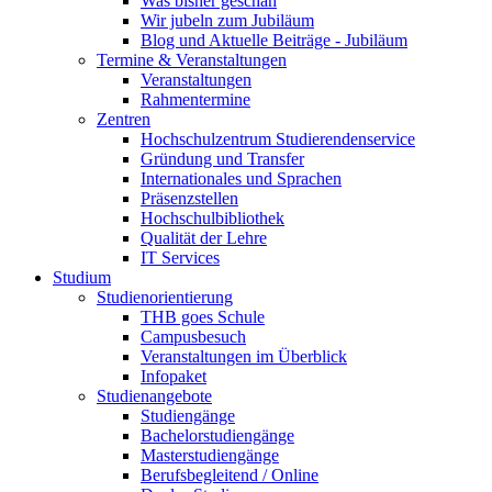
Was bisher geschah
Wir jubeln zum Jubiläum
Blog und Aktuelle Beiträge - Jubiläum
Termine & Veranstaltungen
Veranstaltungen
Rahmentermine
Zentren
Hochschulzentrum Studierendenservice
Gründung und Transfer
Internationales und Sprachen
Präsenzstellen
Hochschulbibliothek
Qualität der Lehre
IT Services
Studium
Studienorientierung
THB goes Schule
Campusbesuch
Veranstaltungen im Überblick
Infopaket
Studienangebote
Studiengänge
Bachelorstudiengänge
Masterstudiengänge
Berufsbegleitend / Online