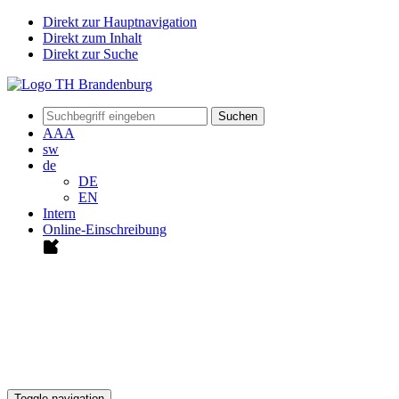
Direkt zur Hauptnavigation
Direkt zum Inhalt
Direkt zur Suche
Suchen
A
A
A
sw
de
DE
EN
Intern
Online-Einschreibung
Toggle navigation