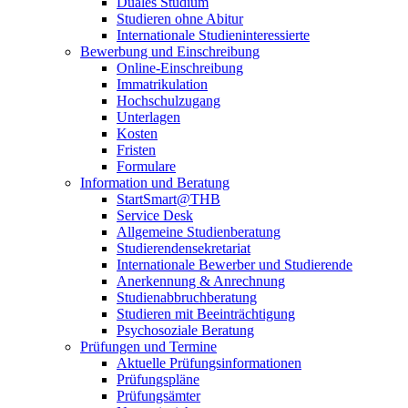
Duales Studium
Studieren ohne Abitur
Internationale Studieninteressierte
Bewerbung und Einschreibung
Online-Einschreibung
Immatrikulation
Hochschulzugang
Unterlagen
Kosten
Fristen
Formulare
Information und Beratung
StartSmart@THB
Service Desk
Allgemeine Studienberatung
Studierendensekretariat
Internationale Bewerber und Studierende
Anerkennung & Anrechnung
Studienabbruchberatung
Studieren mit Beeinträchtigung
Psychosoziale Beratung
Prüfungen und Termine
Aktuelle Prüfungsinformationen
Prüfungspläne
Prüfungsämter