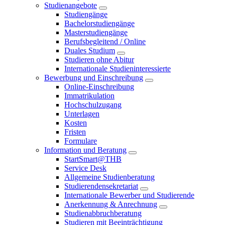
Studienangebote
Studiengänge
Bachelorstudiengänge
Masterstudiengänge
Berufsbegleitend / Online
Duales Studium
Studieren ohne Abitur
Internationale Studieninteressierte
Bewerbung und Einschreibung
Online-Einschreibung
Immatrikulation
Hochschulzugang
Unterlagen
Kosten
Fristen
Formulare
Information und Beratung
StartSmart@THB
Service Desk
Allgemeine Studienberatung
Studierendensekretariat
Internationale Bewerber und Studierende
Anerkennung & Anrechnung
Studienabbruchberatung
Studieren mit Beeinträchtigung