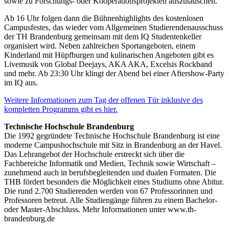
sowie zu Forschungs- oder Kooperationsprojekten auszutauschen.
Ab 16 Uhr folgen dann die Bühnenhighlights des kostenlosen
Campusfestes, das wieder vom Allgemeinen Studierendenausschuss
der TH Brandenburg gemeinsam mit dem IQ Studentenkeller
organisiert wird. Neben zahlreichen Sportangeboten, einem
Kinderland mit Hüpfburgen und kulinarischen Angeboten gibt es
Livemusik von Global Deejays, AKA AKA, Excelsis Rockband
und mehr. Ab 23:30 Uhr klingt der Abend bei einer Aftershow-Party
im IQ aus.
Weitere Informationen zum Tag der offenen Tür inklusive des
kompletten Programms gibt es hier.
Technische Hochschule Brandenburg
Die 1992 gegründete Technische Hochschule Brandenburg ist eine
moderne Campushochschule mit Sitz in Brandenburg an der Havel.
Das Lehrangebot der Hochschule erstreckt sich über die
Fachbereiche Informatik und Medien, Technik sowie Wirtschaft –
zunehmend auch in berufsbegleitenden und dualen Formaten. Die
THB fördert besonders die Möglichkeit eines Studiums ohne Abitur.
Die rund 2.700 Studierenden werden von 67 Professorinnen und
Professoren betreut. Alle Studiengänge führen zu einem Bachelor-
oder Master-Abschluss. Mehr Informationen unter www.th-
brandenburg.de