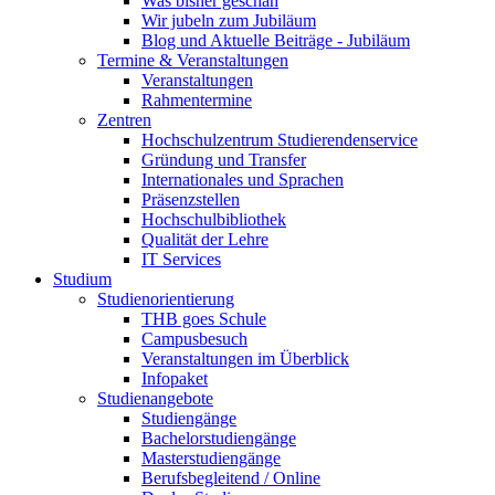
Was bisher geschah
Wir jubeln zum Jubiläum
Blog und Aktuelle Beiträge - Jubiläum
Termine & Veranstaltungen
Veranstaltungen
Rahmentermine
Zentren
Hochschulzentrum Studierendenservice
Gründung und Transfer
Internationales und Sprachen
Präsenzstellen
Hochschulbibliothek
Qualität der Lehre
IT Services
Studium
Studienorientierung
THB goes Schule
Campusbesuch
Veranstaltungen im Überblick
Infopaket
Studienangebote
Studiengänge
Bachelorstudiengänge
Masterstudiengänge
Berufsbegleitend / Online