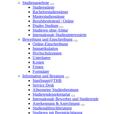
Studienangebote
Studiengänge
Bachelorstudiengänge
Masterstudiengänge
Berufsbegleitend / Online
Duales Studium
Studieren ohne Abitur
Internationale Studieninteressierte
Bewerbung und Einschreibung
Online-Einschreibung
Immatrikulation
Hochschulzugang
Unterlagen
Kosten
Fristen
Formulare
Information und Beratung
StartSmart@THB
Service Desk
Allgemeine Studienberatung
Studierendensekretariat
Internationale Bewerber und Studierende
Anerkennung & Anrechnung
Studienabbruchberatung
Studieren mit Beeinträchtigung