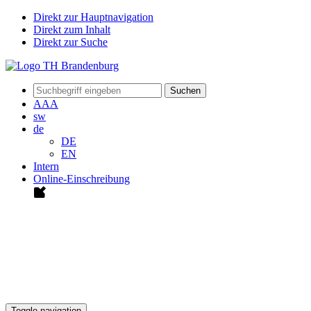
Direkt zur Hauptnavigation
Direkt zum Inhalt
Direkt zur Suche
Suchen
A
A
A
sw
de
DE
EN
Intern
Online-Einschreibung
Toggle navigation