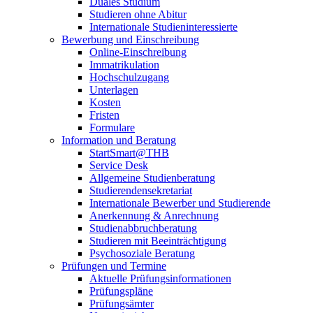
Duales Studium
Studieren ohne Abitur
Internationale Studieninteressierte
Bewerbung und Einschreibung
Online-Einschreibung
Immatrikulation
Hochschulzugang
Unterlagen
Kosten
Fristen
Formulare
Information und Beratung
StartSmart@THB
Service Desk
Allgemeine Studienberatung
Studierendensekretariat
Internationale Bewerber und Studierende
Anerkennung & Anrechnung
Studienabbruchberatung
Studieren mit Beeinträchtigung
Psychosoziale Beratung
Prüfungen und Termine
Aktuelle Prüfungsinformationen
Prüfungspläne
Prüfungsämter