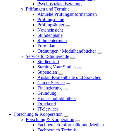
Psychosoziale Beratung
Prüfungen und Termine
Aktuelle Prüfungsinformationen
Prüfungspläne
Prüfungsämter
Noteneinsicht
Stundenpläne
Rahmentermine
Formulare
Ordnungen / Modulhandbücher
Service für Studierende
Studienstart
Starting Your Studies
Stipendien
Auslandsaufenthalte und Sprachen
Career Service
Finanzierung
Gründung
Hochschulbibliothek
Druckerei
IT-Services
Forschung & Kooperation
Forschung & Kooperation
Fachbereich Informatik und Medien
Fachbereich Technik