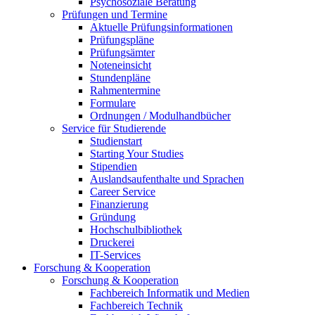
Psychosoziale Beratung
Prüfungen und Termine
Aktuelle Prüfungsinformationen
Prüfungspläne
Prüfungsämter
Noteneinsicht
Stundenpläne
Rahmentermine
Formulare
Ordnungen / Modulhandbücher
Service für Studierende
Studienstart
Starting Your Studies
Stipendien
Auslandsaufenthalte und Sprachen
Career Service
Finanzierung
Gründung
Hochschulbibliothek
Druckerei
IT-Services
Forschung & Kooperation
Forschung & Kooperation
Fachbereich Informatik und Medien
Fachbereich Technik