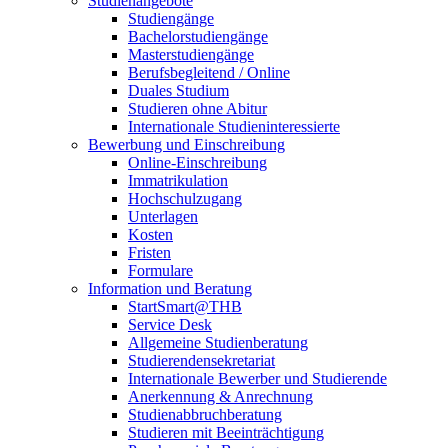
Studienangebote
Studiengänge
Bachelorstudiengänge
Masterstudiengänge
Berufsbegleitend / Online
Duales Studium
Studieren ohne Abitur
Internationale Studieninteressierte
Bewerbung und Einschreibung
Online-Einschreibung
Immatrikulation
Hochschulzugang
Unterlagen
Kosten
Fristen
Formulare
Information und Beratung
StartSmart@THB
Service Desk
Allgemeine Studienberatung
Studierendensekretariat
Internationale Bewerber und Studierende
Anerkennung & Anrechnung
Studienabbruchberatung
Studieren mit Beeinträchtigung