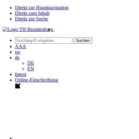
Direkt zur Hauptnavigation
Direkt zum Inhalt
Direkt zur Suche
Suchen
A
A
A
sw
de
DE
EN
Intern
Online-Einschreibung