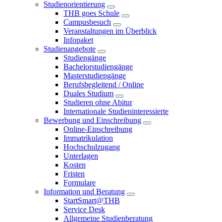
Studienorientierung
THB goes Schule
Campusbesuch
Veranstaltungen im Überblick
Infopaket
Studienangebote
Studiengänge
Bachelorstudiengänge
Masterstudiengänge
Berufsbegleitend / Online
Duales Studium
Studieren ohne Abitur
Internationale Studieninteressierte
Bewerbung und Einschreibung
Online-Einschreibung
Immatrikulation
Hochschulzugang
Unterlagen
Kosten
Fristen
Formulare
Information und Beratung
StartSmart@THB
Service Desk
Allgemeine Studienberatung