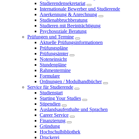
Studierendensekretariat
Internationale Bewerber und Studierende
Anerkennung & Anrechnung
Studienabbruchberatung
Studieren mit Beeinträchtigung
Psychosoziale Beratung
Prüfungen und Termine
Aktuelle Prüfungsinformationen
Prüfungspläne
Prüfungsämter
Noteneinsicht
Stundenpläne
Rahmentermine
Formulare
Ordnungen / Modulhandbücher
Service für Studierende
Studienstart
Starting Your Studies
Stipendien
Auslandsaufenthalte und Sprachen
Career Service
Finanzierung
Gründung
Hochschulbibliothek
Druckerei