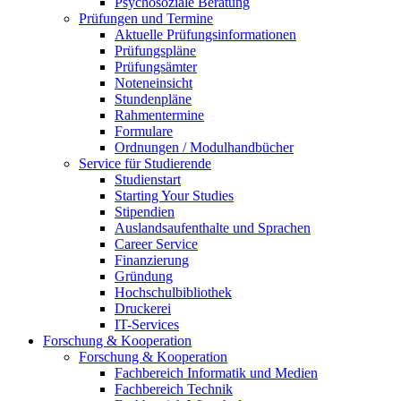
Psychosoziale Beratung
Prüfungen und Termine
Aktuelle Prüfungsinformationen
Prüfungspläne
Prüfungsämter
Noteneinsicht
Stundenpläne
Rahmentermine
Formulare
Ordnungen / Modulhandbücher
Service für Studierende
Studienstart
Starting Your Studies
Stipendien
Auslandsaufenthalte und Sprachen
Career Service
Finanzierung
Gründung
Hochschulbibliothek
Druckerei
IT-Services
Forschung & Kooperation
Forschung & Kooperation
Fachbereich Informatik und Medien
Fachbereich Technik