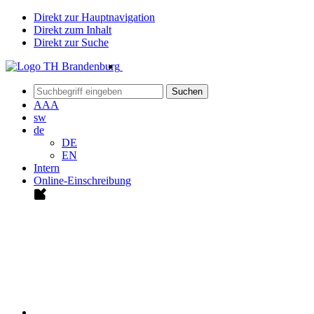
Direkt zur Hauptnavigation
Direkt zum Inhalt
Direkt zur Suche
Suchen
A
A
A
sw
de
DE
EN
Intern
Online-Einschreibung