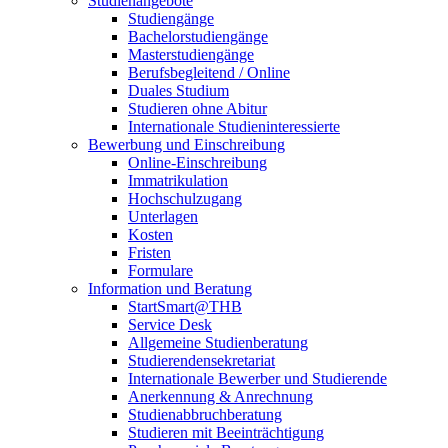
Studienangebote
Studiengänge
Bachelorstudiengänge
Masterstudiengänge
Berufsbegleitend / Online
Duales Studium
Studieren ohne Abitur
Internationale Studieninteressierte
Bewerbung und Einschreibung
Online-Einschreibung
Immatrikulation
Hochschulzugang
Unterlagen
Kosten
Fristen
Formulare
Information und Beratung
StartSmart@THB
Service Desk
Allgemeine Studienberatung
Studierendensekretariat
Internationale Bewerber und Studierende
Anerkennung & Anrechnung
Studienabbruchberatung
Studieren mit Beeinträchtigung