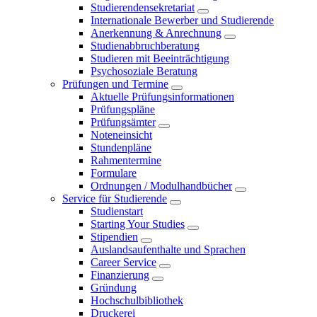
Studierendensekretariat
Internationale Bewerber und Studierende
Anerkennung & Anrechnung
Studienabbruchberatung
Studieren mit Beeinträchtigung
Psychosoziale Beratung
Prüfungen und Termine
Aktuelle Prüfungsinformationen
Prüfungspläne
Prüfungsämter
Noteneinsicht
Stundenpläne
Rahmentermine
Formulare
Ordnungen / Modulhandbücher
Service für Studierende
Studienstart
Starting Your Studies
Stipendien
Auslandsaufenthalte und Sprachen
Career Service
Finanzierung
Gründung
Hochschulbibliothek
Druckerei