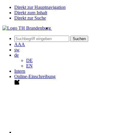
Direkt zur Hauptnavigation
Direkt zum Inhalt
Direkt zur Suche
Suchen
A
A
A
sw
de
DE
EN
Intern
Online-Einschreibung