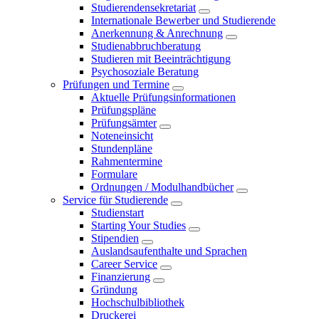
Studierendensekretariat
Internationale Bewerber und Studierende
Anerkennung & Anrechnung
Studienabbruchberatung
Studieren mit Beeinträchtigung
Psychosoziale Beratung
Prüfungen und Termine
Aktuelle Prüfungsinformationen
Prüfungspläne
Prüfungsämter
Noteneinsicht
Stundenpläne
Rahmentermine
Formulare
Ordnungen / Modulhandbücher
Service für Studierende
Studienstart
Starting Your Studies
Stipendien
Auslandsaufenthalte und Sprachen
Career Service
Finanzierung
Gründung
Hochschulbibliothek
Druckerei