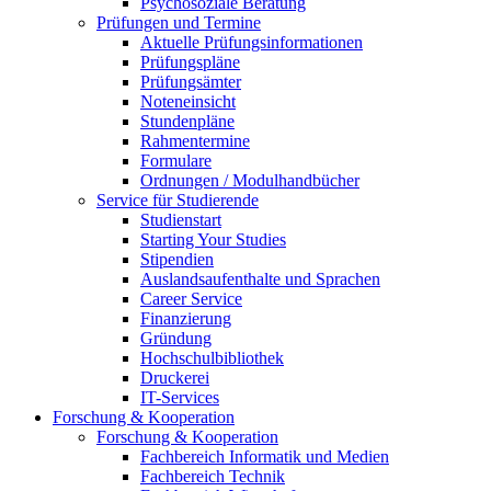
Psychosoziale Beratung
Prüfungen und Termine
Aktuelle Prüfungsinformationen
Prüfungspläne
Prüfungsämter
Noteneinsicht
Stundenpläne
Rahmentermine
Formulare
Ordnungen / Modulhandbücher
Service für Studierende
Studienstart
Starting Your Studies
Stipendien
Auslandsaufenthalte und Sprachen
Career Service
Finanzierung
Gründung
Hochschulbibliothek
Druckerei
IT-Services
Forschung & Kooperation
Forschung & Kooperation
Fachbereich Informatik und Medien
Fachbereich Technik