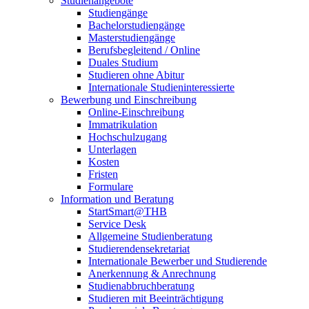
Studienangebote
Studiengänge
Bachelorstudiengänge
Masterstudiengänge
Berufsbegleitend / Online
Duales Studium
Studieren ohne Abitur
Internationale Studieninteressierte
Bewerbung und Einschreibung
Online-Einschreibung
Immatrikulation
Hochschulzugang
Unterlagen
Kosten
Fristen
Formulare
Information und Beratung
StartSmart@THB
Service Desk
Allgemeine Studienberatung
Studierendensekretariat
Internationale Bewerber und Studierende
Anerkennung & Anrechnung
Studienabbruchberatung
Studieren mit Beeinträchtigung