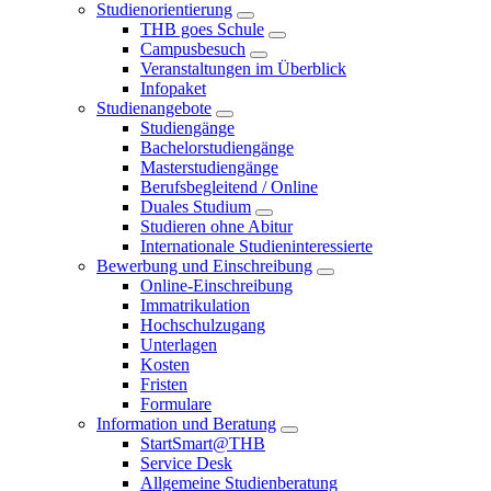
Studienorientierung
THB goes Schule
Campusbesuch
Veranstaltungen im Überblick
Infopaket
Studienangebote
Studiengänge
Bachelorstudiengänge
Masterstudiengänge
Berufsbegleitend / Online
Duales Studium
Studieren ohne Abitur
Internationale Studieninteressierte
Bewerbung und Einschreibung
Online-Einschreibung
Immatrikulation
Hochschulzugang
Unterlagen
Kosten
Fristen
Formulare
Information und Beratung
StartSmart@THB
Service Desk
Allgemeine Studienberatung