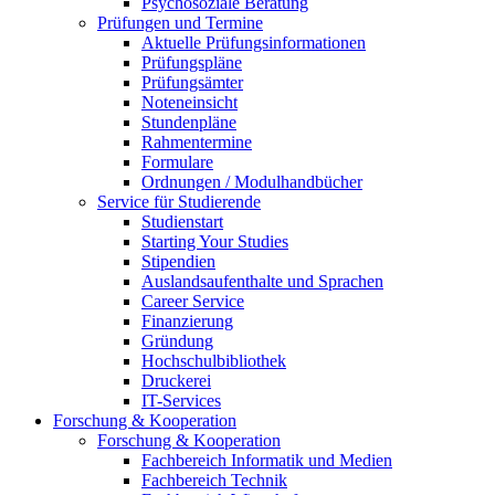
Psychosoziale Beratung
Prüfungen und Termine
Aktuelle Prüfungsinformationen
Prüfungspläne
Prüfungsämter
Noteneinsicht
Stundenpläne
Rahmentermine
Formulare
Ordnungen / Modulhandbücher
Service für Studierende
Studienstart
Starting Your Studies
Stipendien
Auslandsaufenthalte und Sprachen
Career Service
Finanzierung
Gründung
Hochschulbibliothek
Druckerei
IT-Services
Forschung & Kooperation
Forschung & Kooperation
Fachbereich Informatik und Medien
Fachbereich Technik