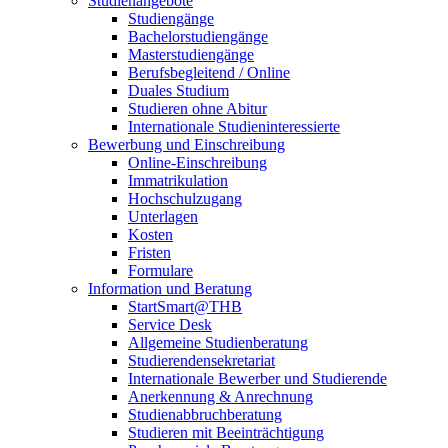
Studienangebote
Studiengänge
Bachelorstudiengänge
Masterstudiengänge
Berufsbegleitend / Online
Duales Studium
Studieren ohne Abitur
Internationale Studieninteressierte
Bewerbung und Einschreibung
Online-Einschreibung
Immatrikulation
Hochschulzugang
Unterlagen
Kosten
Fristen
Formulare
Information und Beratung
StartSmart@THB
Service Desk
Allgemeine Studienberatung
Studierendensekretariat
Internationale Bewerber und Studierende
Anerkennung & Anrechnung
Studienabbruchberatung
Studieren mit Beeinträchtigung