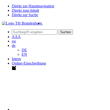
Direkt zur Hauptnavigation
Direkt zum Inhalt
Direkt zur Suche
Suchen
A
A
A
sw
de
DE
EN
Intern
Online-Einschreibung