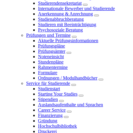
Studierendensekretariat
Internationale Bewerber und Studierende
Anerkennung & Anrechnung
Studienabbruchberatung
Studieren mit Beeinträchtigung
Psychosoziale Beratung
Prüfungen und Termine
Aktuelle Prüfungsinformationen
Prüfungspläne
Prüfungsämter
Noteneinsicht
Stundenpläne
Rahmentermine
Formulare
Ordnungen / Modulhandbücher
Service für Studierende
Studienstart
Starting Your Studies
Stipendien
Auslandsaufenthalte und Sprachen
Career Service
Finanzierung
Gründung
Hochschulbibliothek
Druckerei