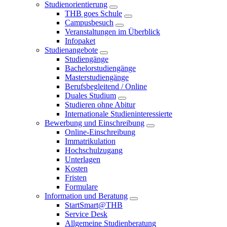
Studienorientierung
THB goes Schule
Campusbesuch
Veranstaltungen im Überblick
Infopaket
Studienangebote
Studiengänge
Bachelorstudiengänge
Masterstudiengänge
Berufsbegleitend / Online
Duales Studium
Studieren ohne Abitur
Internationale Studieninteressierte
Bewerbung und Einschreibung
Online-Einschreibung
Immatrikulation
Hochschulzugang
Unterlagen
Kosten
Fristen
Formulare
Information und Beratung
StartSmart@THB
Service Desk
Allgemeine Studienberatung