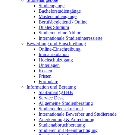
Studienangebote
Studiengänge
Bachelorstudiengänge
Masterstudiengänge
Berufsbegleitend / Online
Duales Studium
Studieren ohne Abitur
Internationale Studieninteressierte
Bewerbung und Einschreibung
Online-Einschreibung
Immatrikulation
Hochschulzugang
Unterlagen
Kosten
Fristen
Formulare
Information und Beratung
StartSmart@THB
Service Desk
Allgemeine Studienberatung
Studierendensekretariat
Internationale Bewerber und Studierende
Anerkennung & Anrechnung
Studienabbruchberatung
Studieren mit Beeinträchtigung