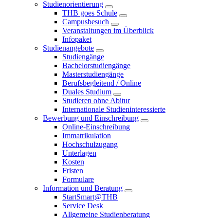
Studienorientierung
THB goes Schule
Campusbesuch
Veranstaltungen im Überblick
Infopaket
Studienangebote
Studiengänge
Bachelorstudiengänge
Masterstudiengänge
Berufsbegleitend / Online
Duales Studium
Studieren ohne Abitur
Internationale Studieninteressierte
Bewerbung und Einschreibung
Online-Einschreibung
Immatrikulation
Hochschulzugang
Unterlagen
Kosten
Fristen
Formulare
Information und Beratung
StartSmart@THB
Service Desk
Allgemeine Studienberatung