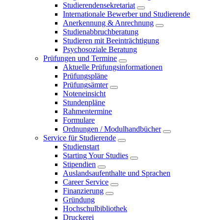
Studierendensekretariat
Internationale Bewerber und Studierende
Anerkennung & Anrechnung
Studienabbruchberatung
Studieren mit Beeinträchtigung
Psychosoziale Beratung
Prüfungen und Termine
Aktuelle Prüfungsinformationen
Prüfungspläne
Prüfungsämter
Noteneinsicht
Stundenpläne
Rahmentermine
Formulare
Ordnungen / Modulhandbücher
Service für Studierende
Studienstart
Starting Your Studies
Stipendien
Auslandsaufenthalte und Sprachen
Career Service
Finanzierung
Gründung
Hochschulbibliothek
Druckerei