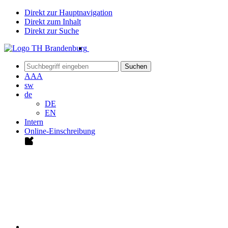
Direkt zur Hauptnavigation
Direkt zum Inhalt
Direkt zur Suche
Suchen
A
A
A
sw
de
DE
EN
Intern
Online-Einschreibung