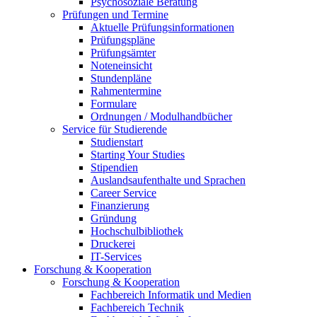
Psychosoziale Beratung
Prüfungen und Termine
Aktuelle Prüfungsinformationen
Prüfungspläne
Prüfungsämter
Noteneinsicht
Stundenpläne
Rahmentermine
Formulare
Ordnungen / Modulhandbücher
Service für Studierende
Studienstart
Starting Your Studies
Stipendien
Auslandsaufenthalte und Sprachen
Career Service
Finanzierung
Gründung
Hochschulbibliothek
Druckerei
IT-Services
Forschung & Kooperation
Forschung & Kooperation
Fachbereich Informatik und Medien
Fachbereich Technik