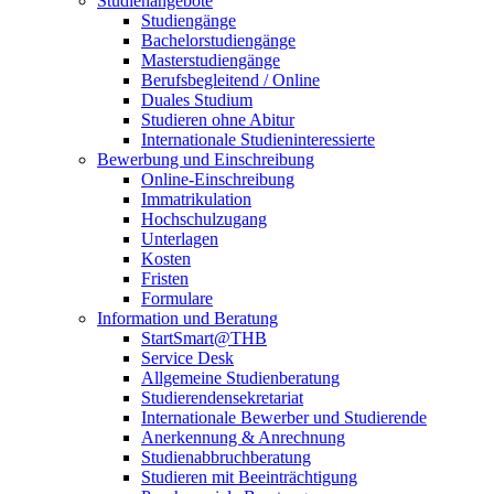
Studienangebote
Studiengänge
Bachelorstudiengänge
Masterstudiengänge
Berufsbegleitend / Online
Duales Studium
Studieren ohne Abitur
Internationale Studieninteressierte
Bewerbung und Einschreibung
Online-Einschreibung
Immatrikulation
Hochschulzugang
Unterlagen
Kosten
Fristen
Formulare
Information und Beratung
StartSmart@THB
Service Desk
Allgemeine Studienberatung
Studierendensekretariat
Internationale Bewerber und Studierende
Anerkennung & Anrechnung
Studienabbruchberatung
Studieren mit Beeinträchtigung