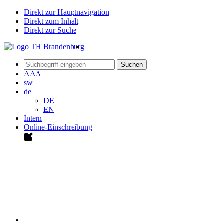
Direkt zur Hauptnavigation
Direkt zum Inhalt
Direkt zur Suche
Suchen
A
A
A
sw
de
DE
EN
Intern
Online-Einschreibung