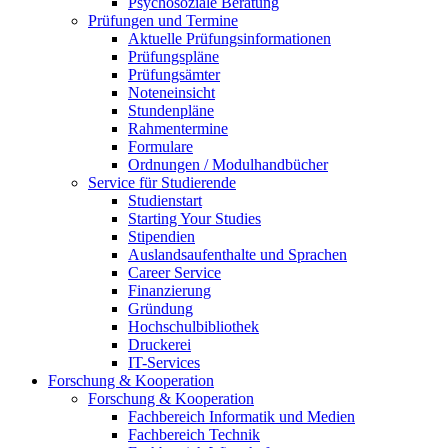
Psychosoziale Beratung
Prüfungen und Termine
Aktuelle Prüfungsinformationen
Prüfungspläne
Prüfungsämter
Noteneinsicht
Stundenpläne
Rahmentermine
Formulare
Ordnungen / Modulhandbücher
Service für Studierende
Studienstart
Starting Your Studies
Stipendien
Auslandsaufenthalte und Sprachen
Career Service
Finanzierung
Gründung
Hochschulbibliothek
Druckerei
IT-Services
Forschung & Kooperation
Forschung & Kooperation
Fachbereich Informatik und Medien
Fachbereich Technik