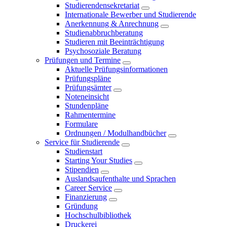
Studierendensekretariat
Internationale Bewerber und Studierende
Anerkennung & Anrechnung
Studienabbruchberatung
Studieren mit Beeinträchtigung
Psychosoziale Beratung
Prüfungen und Termine
Aktuelle Prüfungsinformationen
Prüfungspläne
Prüfungsämter
Noteneinsicht
Stundenpläne
Rahmentermine
Formulare
Ordnungen / Modulhandbücher
Service für Studierende
Studienstart
Starting Your Studies
Stipendien
Auslandsaufenthalte und Sprachen
Career Service
Finanzierung
Gründung
Hochschulbibliothek
Druckerei