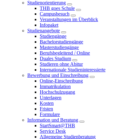
Studienorientierung
THB goes Schule
Campusbesuch
Veranstaltungen im Überblick
Infopaket
Studienangebote
Studiengänge
Bachelorstudiengänge
Masterstudiengänge
Berufsbegleitend / Online
Duales Studium
Studieren ohne Abitur
Internationale Studieninteressierte
Bewerbung und Einschreibung
Online-Einschreibung
Immatrikulation
Hochschulzugang
Unterlagen
Kosten
Fristen
Formulare
Information und Beratung
StartSmart@THB
Service Desk
Allgemeine Studienberatung