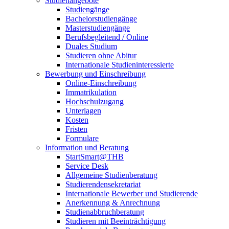
Studienangebote
Studiengänge
Bachelorstudiengänge
Masterstudiengänge
Berufsbegleitend / Online
Duales Studium
Studieren ohne Abitur
Internationale Studieninteressierte
Bewerbung und Einschreibung
Online-Einschreibung
Immatrikulation
Hochschulzugang
Unterlagen
Kosten
Fristen
Formulare
Information und Beratung
StartSmart@THB
Service Desk
Allgemeine Studienberatung
Studierendensekretariat
Internationale Bewerber und Studierende
Anerkennung & Anrechnung
Studienabbruchberatung
Studieren mit Beeinträchtigung