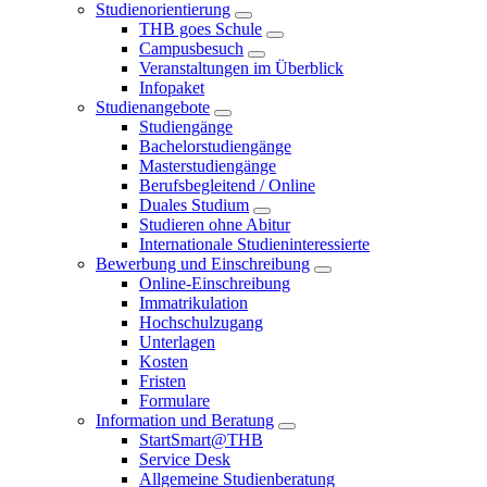
Studienorientierung
THB goes Schule
Campusbesuch
Veranstaltungen im Überblick
Infopaket
Studienangebote
Studiengänge
Bachelorstudiengänge
Masterstudiengänge
Berufsbegleitend / Online
Duales Studium
Studieren ohne Abitur
Internationale Studieninteressierte
Bewerbung und Einschreibung
Online-Einschreibung
Immatrikulation
Hochschulzugang
Unterlagen
Kosten
Fristen
Formulare
Information und Beratung
StartSmart@THB
Service Desk
Allgemeine Studienberatung