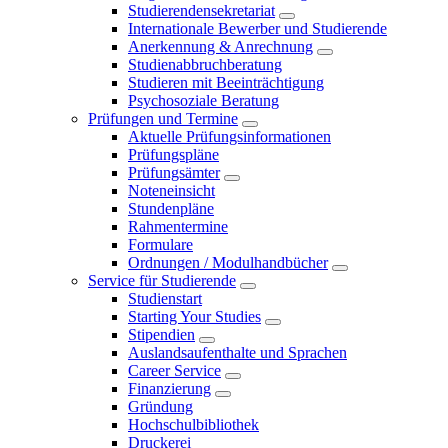
Studierendensekretariat
Internationale Bewerber und Studierende
Anerkennung & Anrechnung
Studienabbruchberatung
Studieren mit Beeinträchtigung
Psychosoziale Beratung
Prüfungen und Termine
Aktuelle Prüfungsinformationen
Prüfungspläne
Prüfungsämter
Noteneinsicht
Stundenpläne
Rahmentermine
Formulare
Ordnungen / Modulhandbücher
Service für Studierende
Studienstart
Starting Your Studies
Stipendien
Auslandsaufenthalte und Sprachen
Career Service
Finanzierung
Gründung
Hochschulbibliothek
Druckerei