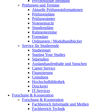
Psychosoziale Beratung
Prüfungen und Termine
Aktuelle Prüfungsinformationen
Prüfungspläne
Prüfungsämter
Noteneinsicht
Stundenpläne
Rahmentermine
Formulare
Ordnungen / Modulhandbücher
Service für Studierende
Studienstart
Starting Your Studies
Stipendien
Auslandsaufenthalte und Sprachen
Career Service
Finanzierung
Gründung
Hochschulbibliothek
Druckerei
IT-Services
Forschung & Kooperation
Forschung & Kooperation
Fachbereich Informatik und Medien
Fachbereich Technik