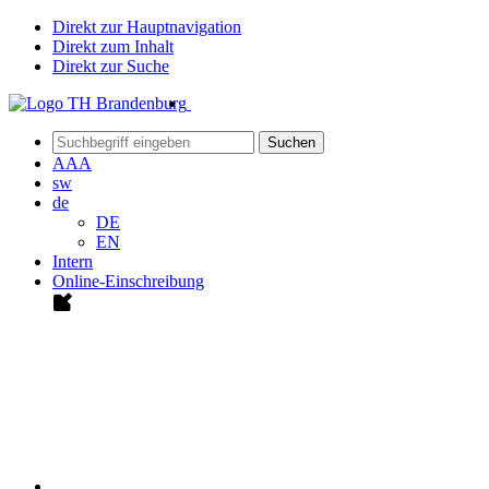
Direkt zur Hauptnavigation
Direkt zum Inhalt
Direkt zur Suche
Suchen
A
A
A
sw
de
DE
EN
Intern
Online-Einschreibung