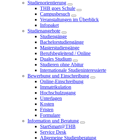
Studienorientierung
THB goes Schule
Campusbesuch
Veranstaltungen im Überblick
Infopaket
Studienangebote
Studiengänge
Bachelorstudiengänge
Masterstudiengänge
Berufsbegleitend / Online
Duales Studium
Studieren ohne Abitur
Internationale Studieninteressierte
Bewerbung und Einschreibung
Online-Einschreibung
Immatrikulation
Hochschulzugang
Unterlagen
Kosten
Fristen
Formulare
Information und Beratung
StartSmart@THB
Service Desk
Allgemeine Studienberatung