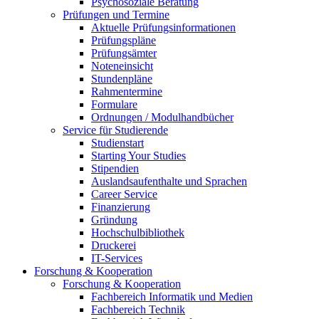
Psychosoziale Beratung
Prüfungen und Termine
Aktuelle Prüfungsinformationen
Prüfungspläne
Prüfungsämter
Noteneinsicht
Stundenpläne
Rahmentermine
Formulare
Ordnungen / Modulhandbücher
Service für Studierende
Studienstart
Starting Your Studies
Stipendien
Auslandsaufenthalte und Sprachen
Career Service
Finanzierung
Gründung
Hochschulbibliothek
Druckerei
IT-Services
Forschung & Kooperation
Forschung & Kooperation
Fachbereich Informatik und Medien
Fachbereich Technik