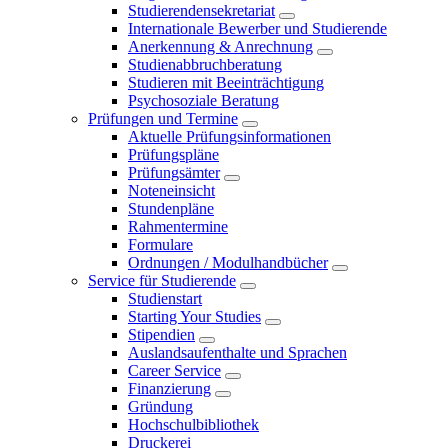
Studierendensekretariat
Internationale Bewerber und Studierende
Anerkennung & Anrechnung
Studienabbruchberatung
Studieren mit Beeinträchtigung
Psychosoziale Beratung
Prüfungen und Termine
Aktuelle Prüfungsinformationen
Prüfungspläne
Prüfungsämter
Noteneinsicht
Stundenpläne
Rahmentermine
Formulare
Ordnungen / Modulhandbücher
Service für Studierende
Studienstart
Starting Your Studies
Stipendien
Auslandsaufenthalte und Sprachen
Career Service
Finanzierung
Gründung
Hochschulbibliothek
Druckerei