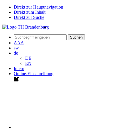
Direkt zur Hauptnavigation
Direkt zum Inhalt
Direkt zur Suche
Suchen
A
A
A
sw
de
DE
EN
Intern
Online-Einschreibung