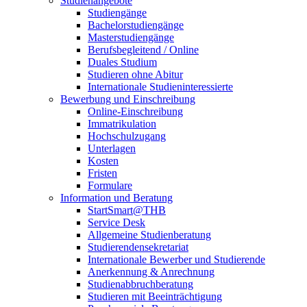
Studienangebote
Studiengänge
Bachelorstudiengänge
Masterstudiengänge
Berufsbegleitend / Online
Duales Studium
Studieren ohne Abitur
Internationale Studieninteressierte
Bewerbung und Einschreibung
Online-Einschreibung
Immatrikulation
Hochschulzugang
Unterlagen
Kosten
Fristen
Formulare
Information und Beratung
StartSmart@THB
Service Desk
Allgemeine Studienberatung
Studierendensekretariat
Internationale Bewerber und Studierende
Anerkennung & Anrechnung
Studienabbruchberatung
Studieren mit Beeinträchtigung