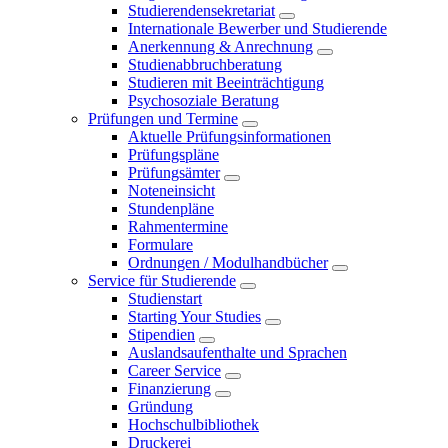
Studierendensekretariat
Internationale Bewerber und Studierende
Anerkennung & Anrechnung
Studienabbruchberatung
Studieren mit Beeinträchtigung
Psychosoziale Beratung
Prüfungen und Termine
Aktuelle Prüfungsinformationen
Prüfungspläne
Prüfungsämter
Noteneinsicht
Stundenpläne
Rahmentermine
Formulare
Ordnungen / Modulhandbücher
Service für Studierende
Studienstart
Starting Your Studies
Stipendien
Auslandsaufenthalte und Sprachen
Career Service
Finanzierung
Gründung
Hochschulbibliothek
Druckerei