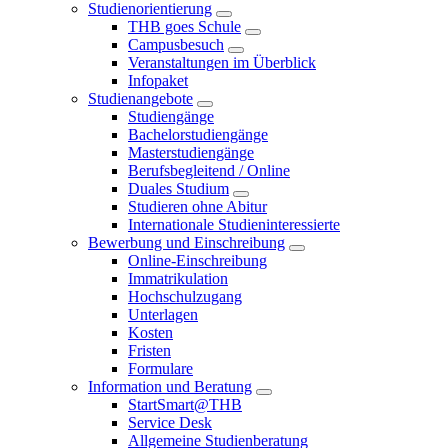
Studienorientierung
THB goes Schule
Campusbesuch
Veranstaltungen im Überblick
Infopaket
Studienangebote
Studiengänge
Bachelorstudiengänge
Masterstudiengänge
Berufsbegleitend / Online
Duales Studium
Studieren ohne Abitur
Internationale Studieninteressierte
Bewerbung und Einschreibung
Online-Einschreibung
Immatrikulation
Hochschulzugang
Unterlagen
Kosten
Fristen
Formulare
Information und Beratung
StartSmart@THB
Service Desk
Allgemeine Studienberatung