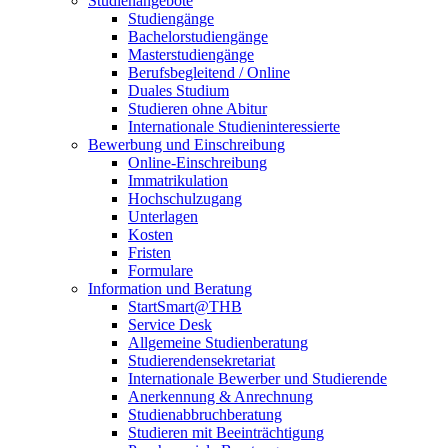
Studienangebote
Studiengänge
Bachelorstudiengänge
Masterstudiengänge
Berufsbegleitend / Online
Duales Studium
Studieren ohne Abitur
Internationale Studieninteressierte
Bewerbung und Einschreibung
Online-Einschreibung
Immatrikulation
Hochschulzugang
Unterlagen
Kosten
Fristen
Formulare
Information und Beratung
StartSmart@THB
Service Desk
Allgemeine Studienberatung
Studierendensekretariat
Internationale Bewerber und Studierende
Anerkennung & Anrechnung
Studienabbruchberatung
Studieren mit Beeinträchtigung