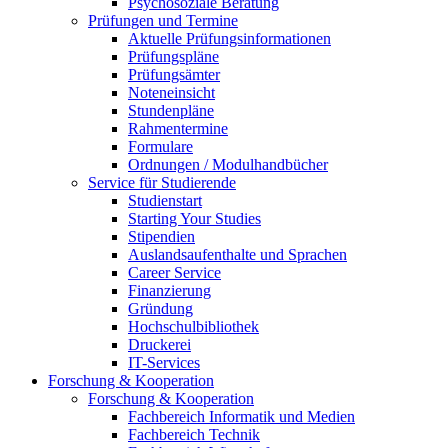
Psychosoziale Beratung
Prüfungen und Termine
Aktuelle Prüfungsinformationen
Prüfungspläne
Prüfungsämter
Noteneinsicht
Stundenpläne
Rahmentermine
Formulare
Ordnungen / Modulhandbücher
Service für Studierende
Studienstart
Starting Your Studies
Stipendien
Auslandsaufenthalte und Sprachen
Career Service
Finanzierung
Gründung
Hochschulbibliothek
Druckerei
IT-Services
Forschung & Kooperation
Forschung & Kooperation
Fachbereich Informatik und Medien
Fachbereich Technik