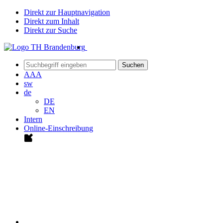
Direkt zur Hauptnavigation
Direkt zum Inhalt
Direkt zur Suche
Suchen
A
A
A
sw
de
DE
EN
Intern
Online-Einschreibung