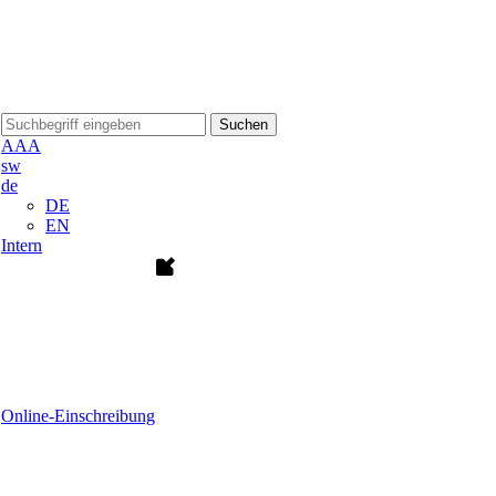
Suchen
A
A
A
sw
de
DE
EN
Intern
Online-Einschreibung