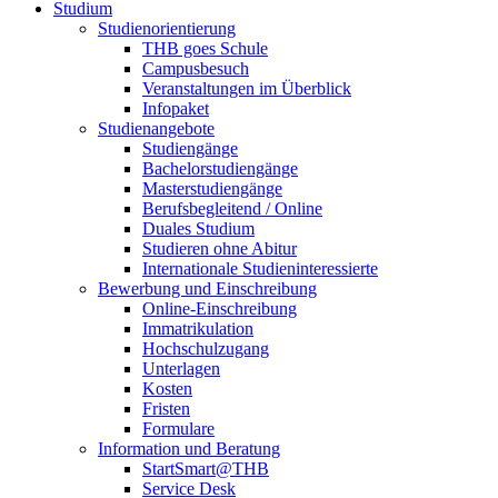
Studium
Studienorientierung
THB goes Schule
Campusbesuch
Veranstaltungen im Überblick
Infopaket
Studienangebote
Studiengänge
Bachelorstudiengänge
Masterstudiengänge
Berufsbegleitend / Online
Duales Studium
Studieren ohne Abitur
Internationale Studieninteressierte
Bewerbung und Einschreibung
Online-Einschreibung
Immatrikulation
Hochschulzugang
Unterlagen
Kosten
Fristen
Formulare
Information und Beratung
StartSmart@THB
Service Desk