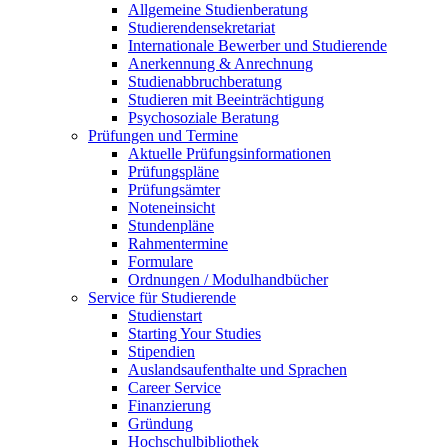
Allgemeine Studienberatung
Studierendensekretariat
Internationale Bewerber und Studierende
Anerkennung & Anrechnung
Studienabbruchberatung
Studieren mit Beeinträchtigung
Psychosoziale Beratung
Prüfungen und Termine
Aktuelle Prüfungsinformationen
Prüfungspläne
Prüfungsämter
Noteneinsicht
Stundenpläne
Rahmentermine
Formulare
Ordnungen / Modulhandbücher
Service für Studierende
Studienstart
Starting Your Studies
Stipendien
Auslandsaufenthalte und Sprachen
Career Service
Finanzierung
Gründung
Hochschulbibliothek