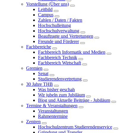
Vorstellung (Über uns)
Leitbild
Campus
Zahlen / Daten / Fakten
Hochschulleitung
Hochschulverwaltung
Beauftragte und Vertretungen
Freunde und Förderer
Fachbereiche
Fachbereich Informatik und Medien
Fachbereich Technik
Fachbereich Wirtschaft
Gremien
Senat
Studierendenvertretung
30 Jahre THB
Was bisher geschah
Wir jubeln zum Jubiläum
Blog und Aktuelle Beiträge - Jubiläum
Termine & Veranstaltungen
Veranstaltungen
Rahmentermine
Zentren
Hochschulzentrum Studierendenservice
Gründung und Transfer