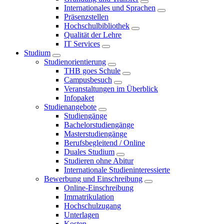
Internationales und Sprachen
Präsenzstellen
Hochschulbibliothek
Qualität der Lehre
IT Services
Studium
Studienorientierung
THB goes Schule
Campusbesuch
Veranstaltungen im Überblick
Infopaket
Studienangebote
Studiengänge
Bachelorstudiengänge
Masterstudiengänge
Berufsbegleitend / Online
Duales Studium
Studieren ohne Abitur
Internationale Studieninteressierte
Bewerbung und Einschreibung
Online-Einschreibung
Immatrikulation
Hochschulzugang
Unterlagen
Kosten