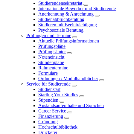
Studierendensekretariat
Internationale Bewerber und Studierende
Anerkennung & Anrechnung
Studienabbruchberatung
Studieren mit Beeinträchtigung
Psychosoziale Beratung
Prüfungen und Termine
Aktuelle Prüfungsinformationen
Prüfungspläne
Prüfungsämter
Noteneinsicht
Stundenpläne
Rahmentermine
Formulare
Ordnungen / Modulhandbücher
Service für Studierende
Studienstart
Starting Your Studies
Stipendien
Auslandsaufenthalte und Sprachen
Career Service
Finanzierung
Gründung
Hochschulbibliothek
Druckerei