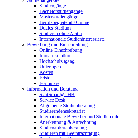
Studienangebote
Studiengänge
Bachelorstudiengänge
Masterstudiengänge
Berufsbegleitend / Online
Duales Studium
Studieren ohne Abitur
Internationale Studieninteressierte
Bewerbung und Einschreibung
Online-Einschreibung
Immatrikulation
Hochschulzugang
Unterlagen
Kosten
Fristen
Formulare
Information und Beratung
StartSmart@THB
Service Desk
Allgemeine Studienberatung
Studierendensekretariat
Internationale Bewerber und Studierende
Anerkennung & Anrechnung
Studienabbruchberatung
Studieren mit Beeinträchtigung