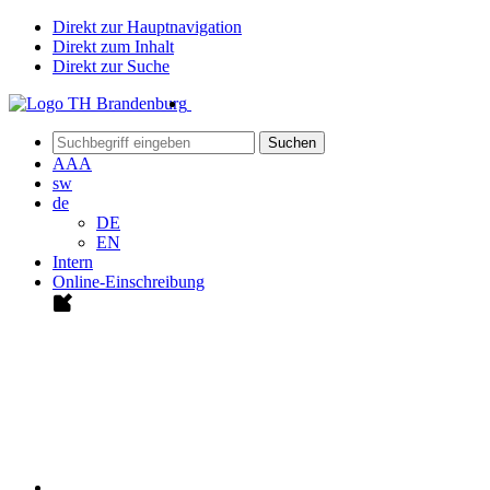
Direkt zur Hauptnavigation
Direkt zum Inhalt
Direkt zur Suche
Suchen
A
A
A
sw
de
DE
EN
Intern
Online-Einschreibung