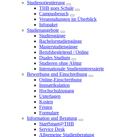
Studienorientierung
THB goes Schule
Campusbesuch
Veranstaltungen im Überblick
Infopaket
Studienangebote
Studiengänge
Bachelorstudiengänge
Masterstudiengänge
Berufsbegleitend / Online
Duales Studium
Studieren ohne Abitur
Internationale Studieninteressierte
Bewerbung und Einschreibung
Online-Einschreibung
Immatrikulation
Hochschulzugang
Unterlagen
Kosten
Fristen
Formulare
Information und Beratung
StartSmart@THB
Service Desk
Allgemeine Studienberatung