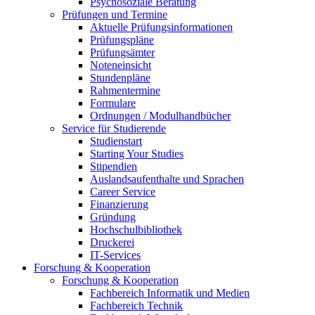
Psychosoziale Beratung
Prüfungen und Termine
Aktuelle Prüfungsinformationen
Prüfungspläne
Prüfungsämter
Noteneinsicht
Stundenpläne
Rahmentermine
Formulare
Ordnungen / Modulhandbücher
Service für Studierende
Studienstart
Starting Your Studies
Stipendien
Auslandsaufenthalte und Sprachen
Career Service
Finanzierung
Gründung
Hochschulbibliothek
Druckerei
IT-Services
Forschung & Kooperation
Forschung & Kooperation
Fachbereich Informatik und Medien
Fachbereich Technik