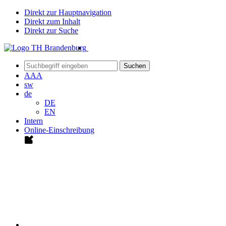
Direkt zur Hauptnavigation
Direkt zum Inhalt
Direkt zur Suche
Suchen
A
A
A
sw
de
DE
EN
Intern
Online-Einschreibung