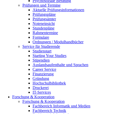
Psychosoziale Beratung
Prüfungen und Termine
Aktuelle Prüfungsinformationen
Prüfungspläne
Prüfungsämter
Noteneinsicht
Stundenpläne
Rahmentermine
Formulare
Ordnungen / Modulhandbücher
Service für Studierende
Studienstart
Starting Your Studies
Stipendien
Auslandsaufenthalte und Sprachen
Career Service
Finanzierung
Gründung
Hochschulbibliothek
Druckerei
IT-Services
Forschung & Kooperation
Forschung & Kooperation
Fachbereich Informatik und Medien
Fachbereich Technik