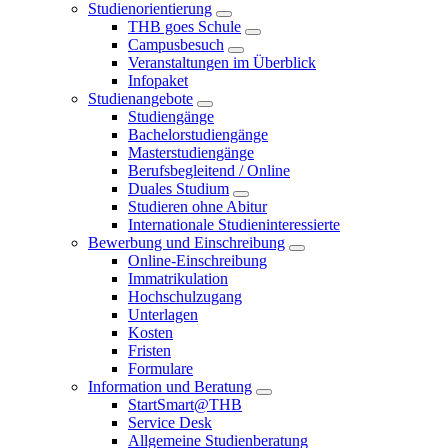
Studienorientierung
THB goes Schule
Campusbesuch
Veranstaltungen im Überblick
Infopaket
Studienangebote
Studiengänge
Bachelorstudiengänge
Masterstudiengänge
Berufsbegleitend / Online
Duales Studium
Studieren ohne Abitur
Internationale Studieninteressierte
Bewerbung und Einschreibung
Online-Einschreibung
Immatrikulation
Hochschulzugang
Unterlagen
Kosten
Fristen
Formulare
Information und Beratung
StartSmart@THB
Service Desk
Allgemeine Studienberatung