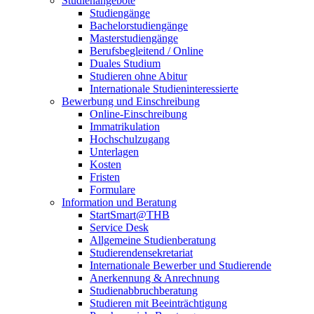
Studienangebote
Studiengänge
Bachelorstudiengänge
Masterstudiengänge
Berufsbegleitend / Online
Duales Studium
Studieren ohne Abitur
Internationale Studieninteressierte
Bewerbung und Einschreibung
Online-Einschreibung
Immatrikulation
Hochschulzugang
Unterlagen
Kosten
Fristen
Formulare
Information und Beratung
StartSmart@THB
Service Desk
Allgemeine Studienberatung
Studierendensekretariat
Internationale Bewerber und Studierende
Anerkennung & Anrechnung
Studienabbruchberatung
Studieren mit Beeinträchtigung