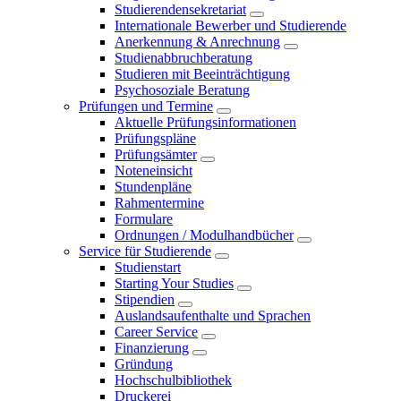
Studierendensekretariat
Internationale Bewerber und Studierende
Anerkennung & Anrechnung
Studienabbruchberatung
Studieren mit Beeinträchtigung
Psychosoziale Beratung
Prüfungen und Termine
Aktuelle Prüfungsinformationen
Prüfungspläne
Prüfungsämter
Noteneinsicht
Stundenpläne
Rahmentermine
Formulare
Ordnungen / Modulhandbücher
Service für Studierende
Studienstart
Starting Your Studies
Stipendien
Auslandsaufenthalte und Sprachen
Career Service
Finanzierung
Gründung
Hochschulbibliothek
Druckerei