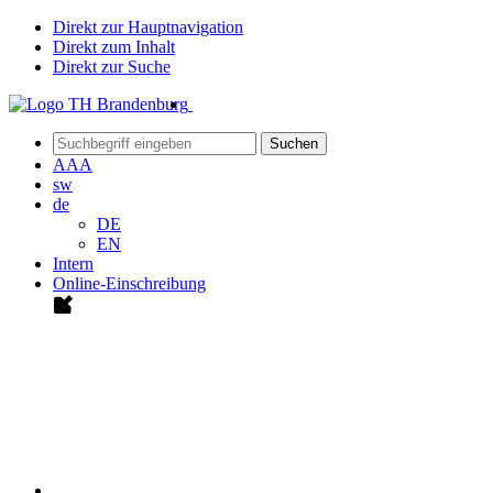
Direkt zur Hauptnavigation
Direkt zum Inhalt
Direkt zur Suche
Suchen
A
A
A
sw
de
DE
EN
Intern
Online-Einschreibung