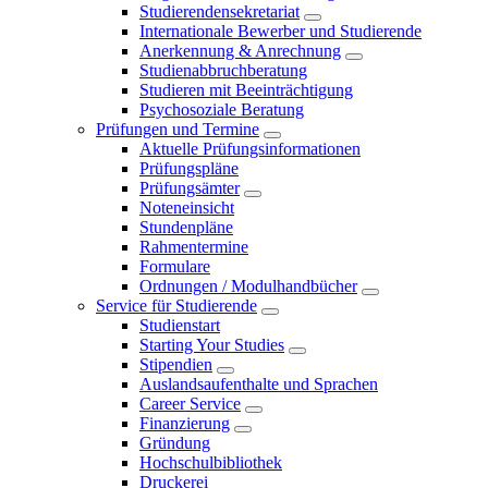
Studierendensekretariat
Internationale Bewerber und Studierende
Anerkennung & Anrechnung
Studienabbruchberatung
Studieren mit Beeinträchtigung
Psychosoziale Beratung
Prüfungen und Termine
Aktuelle Prüfungsinformationen
Prüfungspläne
Prüfungsämter
Noteneinsicht
Stundenpläne
Rahmentermine
Formulare
Ordnungen / Modulhandbücher
Service für Studierende
Studienstart
Starting Your Studies
Stipendien
Auslandsaufenthalte und Sprachen
Career Service
Finanzierung
Gründung
Hochschulbibliothek
Druckerei