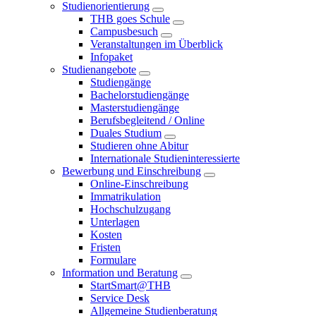
Studienorientierung
THB goes Schule
Campusbesuch
Veranstaltungen im Überblick
Infopaket
Studienangebote
Studiengänge
Bachelorstudiengänge
Masterstudiengänge
Berufsbegleitend / Online
Duales Studium
Studieren ohne Abitur
Internationale Studieninteressierte
Bewerbung und Einschreibung
Online-Einschreibung
Immatrikulation
Hochschulzugang
Unterlagen
Kosten
Fristen
Formulare
Information und Beratung
StartSmart@THB
Service Desk
Allgemeine Studienberatung