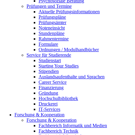
Psychosoziale Beratung
Prüfungen und Termine
Aktuelle Prüfungsinformationen
Prüfungspläne
Prüfungsämter
Noteneinsicht
Stundenpläne
Rahmentermine
Formulare
Ordnungen / Modulhandbücher
Service für Studierende
Studienstart
Starting Your Studies
Stipendien
Auslandsaufenthalte und Sprachen
Career Service
Finanzierung
Gründung
Hochschulbibliothek
Druckerei
IT-Services
Forschung & Kooperation
Forschung & Kooperation
Fachbereich Informatik und Medien
Fachbereich Technik