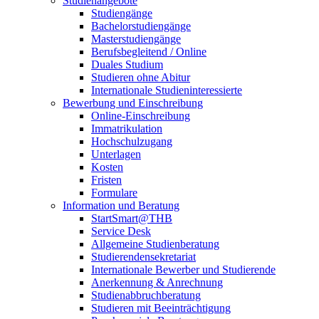
Studienangebote
Studiengänge
Bachelorstudiengänge
Masterstudiengänge
Berufsbegleitend / Online
Duales Studium
Studieren ohne Abitur
Internationale Studieninteressierte
Bewerbung und Einschreibung
Online-Einschreibung
Immatrikulation
Hochschulzugang
Unterlagen
Kosten
Fristen
Formulare
Information und Beratung
StartSmart@THB
Service Desk
Allgemeine Studienberatung
Studierendensekretariat
Internationale Bewerber und Studierende
Anerkennung & Anrechnung
Studienabbruchberatung
Studieren mit Beeinträchtigung