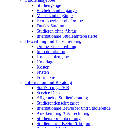
Studienangebote
Studiengänge
Bachelorstudiengänge
Masterstudiengänge
Berufsbegleitend / Online
Duales Studium
Studieren ohne Abitur
Internationale Studieninteressierte
Bewerbung und Einschreibung
Online-Einschreibung
Immatrikulation
Hochschulzugang
Unterlagen
Kosten
Fristen
Formulare
Information und Beratung
StartSmart@THB
Service Desk
Allgemeine Studienberatung
Studierendensekretariat
Internationale Bewerber und Studierende
Anerkennung & Anrechnung
Studienabbruchberatung
Studieren mit Beeinträchtigung