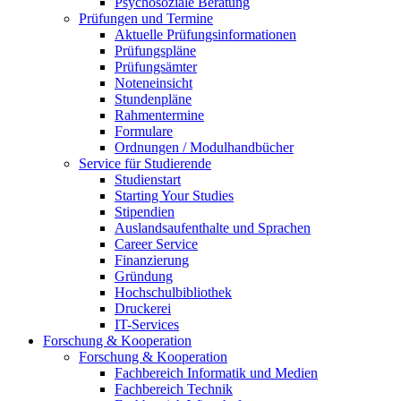
Psychosoziale Beratung
Prüfungen und Termine
Aktuelle Prüfungsinformationen
Prüfungspläne
Prüfungsämter
Noteneinsicht
Stundenpläne
Rahmentermine
Formulare
Ordnungen / Modulhandbücher
Service für Studierende
Studienstart
Starting Your Studies
Stipendien
Auslandsaufenthalte und Sprachen
Career Service
Finanzierung
Gründung
Hochschulbibliothek
Druckerei
IT-Services
Forschung & Kooperation
Forschung & Kooperation
Fachbereich Informatik und Medien
Fachbereich Technik