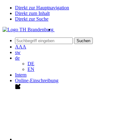
Direkt zur Hauptnavigation
Direkt zum Inhalt
Direkt zur Suche
Suchen
A
A
A
sw
de
DE
EN
Intern
Online-Einschreibung