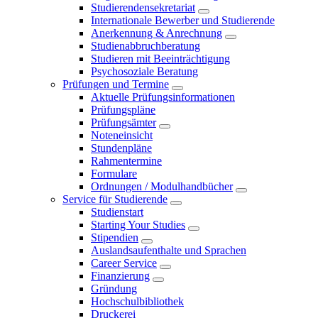
Studierendensekretariat
Internationale Bewerber und Studierende
Anerkennung & Anrechnung
Studienabbruchberatung
Studieren mit Beeinträchtigung
Psychosoziale Beratung
Prüfungen und Termine
Aktuelle Prüfungsinformationen
Prüfungspläne
Prüfungsämter
Noteneinsicht
Stundenpläne
Rahmentermine
Formulare
Ordnungen / Modulhandbücher
Service für Studierende
Studienstart
Starting Your Studies
Stipendien
Auslandsaufenthalte und Sprachen
Career Service
Finanzierung
Gründung
Hochschulbibliothek
Druckerei