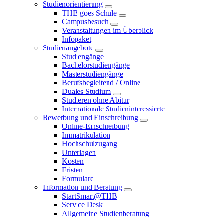
Studienorientierung
THB goes Schule
Campusbesuch
Veranstaltungen im Überblick
Infopaket
Studienangebote
Studiengänge
Bachelorstudiengänge
Masterstudiengänge
Berufsbegleitend / Online
Duales Studium
Studieren ohne Abitur
Internationale Studieninteressierte
Bewerbung und Einschreibung
Online-Einschreibung
Immatrikulation
Hochschulzugang
Unterlagen
Kosten
Fristen
Formulare
Information und Beratung
StartSmart@THB
Service Desk
Allgemeine Studienberatung