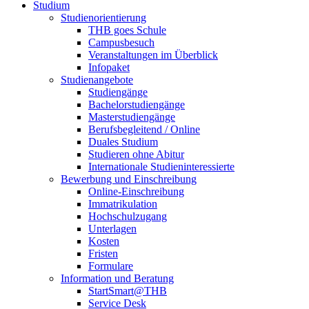
Studium
Studienorientierung
THB goes Schule
Campusbesuch
Veranstaltungen im Überblick
Infopaket
Studienangebote
Studiengänge
Bachelorstudiengänge
Masterstudiengänge
Berufsbegleitend / Online
Duales Studium
Studieren ohne Abitur
Internationale Studieninteressierte
Bewerbung und Einschreibung
Online-Einschreibung
Immatrikulation
Hochschulzugang
Unterlagen
Kosten
Fristen
Formulare
Information und Beratung
StartSmart@THB
Service Desk