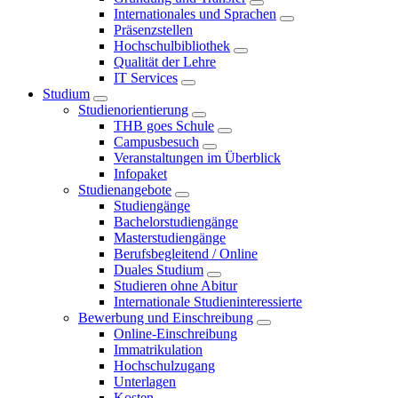
Internationales und Sprachen
Präsenzstellen
Hochschulbibliothek
Qualität der Lehre
IT Services
Studium
Studienorientierung
THB goes Schule
Campusbesuch
Veranstaltungen im Überblick
Infopaket
Studienangebote
Studiengänge
Bachelorstudiengänge
Masterstudiengänge
Berufsbegleitend / Online
Duales Studium
Studieren ohne Abitur
Internationale Studieninteressierte
Bewerbung und Einschreibung
Online-Einschreibung
Immatrikulation
Hochschulzugang
Unterlagen
Kosten