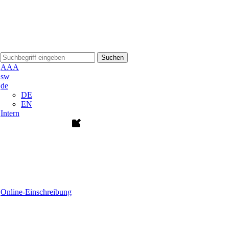
Suchen
A
A
A
sw
de
DE
EN
Intern
Online-Einschreibung