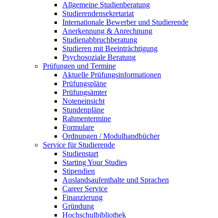
Allgemeine Studienberatung
Studierendensekretariat
Internationale Bewerber und Studierende
Anerkennung & Anrechnung
Studienabbruchberatung
Studieren mit Beeinträchtigung
Psychosoziale Beratung
Prüfungen und Termine
Aktuelle Prüfungsinformationen
Prüfungspläne
Prüfungsämter
Noteneinsicht
Stundenpläne
Rahmentermine
Formulare
Ordnungen / Modulhandbücher
Service für Studierende
Studienstart
Starting Your Studies
Stipendien
Auslandsaufenthalte und Sprachen
Career Service
Finanzierung
Gründung
Hochschulbibliothek