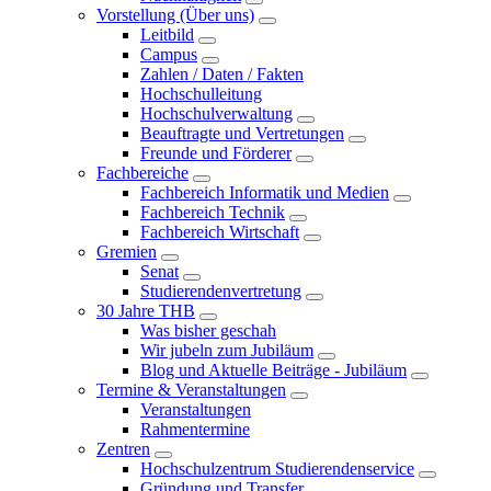
Vorstellung (Über uns)
Leitbild
Campus
Zahlen / Daten / Fakten
Hochschulleitung
Hochschulverwaltung
Beauftragte und Vertretungen
Freunde und Förderer
Fachbereiche
Fachbereich Informatik und Medien
Fachbereich Technik
Fachbereich Wirtschaft
Gremien
Senat
Studierendenvertretung
30 Jahre THB
Was bisher geschah
Wir jubeln zum Jubiläum
Blog und Aktuelle Beiträge - Jubiläum
Termine & Veranstaltungen
Veranstaltungen
Rahmentermine
Zentren
Hochschulzentrum Studierendenservice
Gründung und Transfer