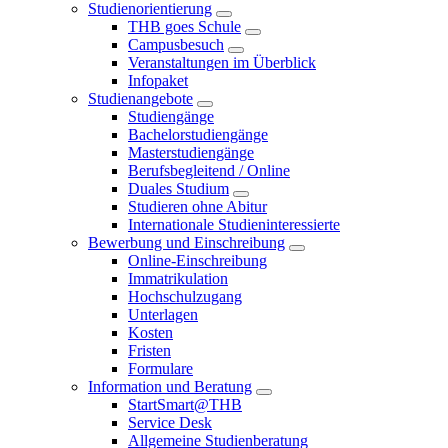
Studienorientierung
THB goes Schule
Campusbesuch
Veranstaltungen im Überblick
Infopaket
Studienangebote
Studiengänge
Bachelorstudiengänge
Masterstudiengänge
Berufsbegleitend / Online
Duales Studium
Studieren ohne Abitur
Internationale Studieninteressierte
Bewerbung und Einschreibung
Online-Einschreibung
Immatrikulation
Hochschulzugang
Unterlagen
Kosten
Fristen
Formulare
Information und Beratung
StartSmart@THB
Service Desk
Allgemeine Studienberatung