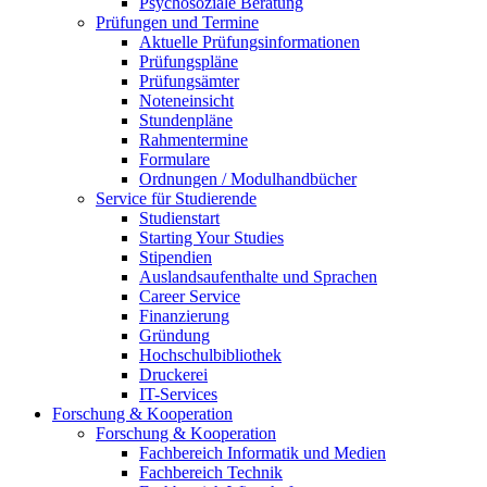
Psychosoziale Beratung
Prüfungen und Termine
Aktuelle Prüfungsinformationen
Prüfungspläne
Prüfungsämter
Noteneinsicht
Stundenpläne
Rahmentermine
Formulare
Ordnungen / Modulhandbücher
Service für Studierende
Studienstart
Starting Your Studies
Stipendien
Auslandsaufenthalte und Sprachen
Career Service
Finanzierung
Gründung
Hochschulbibliothek
Druckerei
IT-Services
Forschung & Kooperation
Forschung & Kooperation
Fachbereich Informatik und Medien
Fachbereich Technik