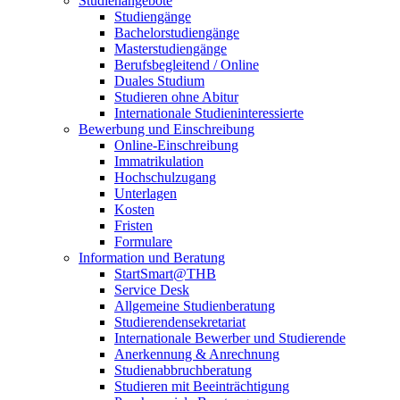
Studienangebote
Studiengänge
Bachelorstudiengänge
Masterstudiengänge
Berufsbegleitend / Online
Duales Studium
Studieren ohne Abitur
Internationale Studieninteressierte
Bewerbung und Einschreibung
Online-Einschreibung
Immatrikulation
Hochschulzugang
Unterlagen
Kosten
Fristen
Formulare
Information und Beratung
StartSmart@THB
Service Desk
Allgemeine Studienberatung
Studierendensekretariat
Internationale Bewerber und Studierende
Anerkennung & Anrechnung
Studienabbruchberatung
Studieren mit Beeinträchtigung