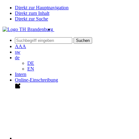
Direkt zur Hauptnavigation
Direkt zum Inhalt
Direkt zur Suche
Suchen
A
A
A
sw
de
DE
EN
Intern
Online-Einschreibung