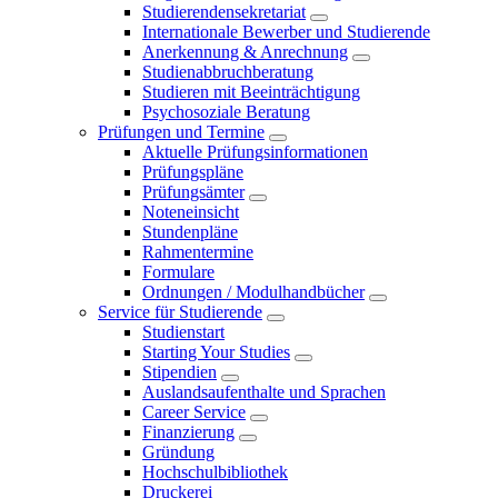
Studierendensekretariat
Internationale Bewerber und Studierende
Anerkennung & Anrechnung
Studienabbruchberatung
Studieren mit Beeinträchtigung
Psychosoziale Beratung
Prüfungen und Termine
Aktuelle Prüfungsinformationen
Prüfungspläne
Prüfungsämter
Noteneinsicht
Stundenpläne
Rahmentermine
Formulare
Ordnungen / Modulhandbücher
Service für Studierende
Studienstart
Starting Your Studies
Stipendien
Auslandsaufenthalte und Sprachen
Career Service
Finanzierung
Gründung
Hochschulbibliothek
Druckerei